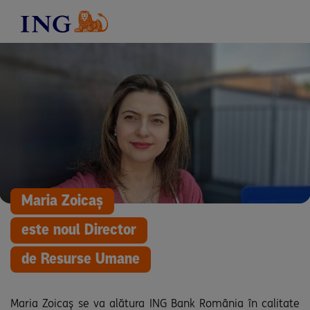
Maria Zoicaș
este noul Director
de Resurse Umane
Maria Zoicaș se va alătura ING Bank România în calitate