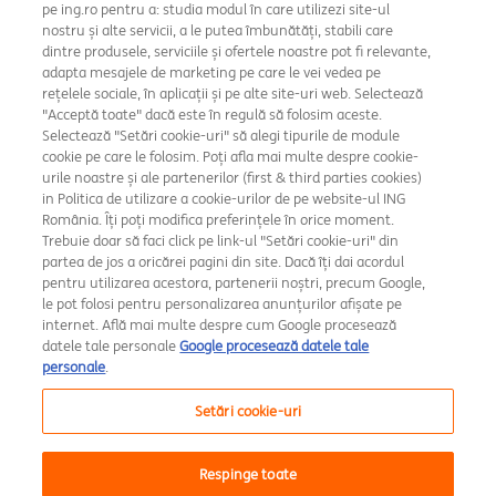
pe ing.ro pentru a: studia modul în care utilizezi site-ul
nostru și alte servicii, a le putea îmbunătăți, stabili care
dintre produsele, serviciile și ofertele noastre pot fi relevante,
adapta mesajele de marketing pe care le vei vedea pe
rețelele sociale, în aplicații și pe alte site-uri web. Selectează
"Acceptă toate" dacă este în regulă să folosim aceste.
Selectează "Setări cookie-uri" să alegi tipurile de module
cookie pe care le folosim. Poți afla mai multe despre cookie-
Setări cookie
urile noastre și ale partenerilor (first & third parties cookies)
in Politica de utilizare a cookie-urilor de pe website-ul ING
Rate și dobânzi
România. Îți poți modifica preferințele în orice moment.
Trebuie doar să faci click pe link-ul "Setări cookie-uri" din
Securitate
partea de jos a oricărei pagini din site. Dacă îți dai acordul
pentru utilizarea acestora, partenerii noștri, precum Google,
le pot folosi pentru personalizarea anunțurilor afișate pe
Amsterdam Broker de Asigurare
internet. Află mai multe despre cum Google procesează
datele tale personale
Google procesează datele tale
Raportări avertizori în interes public
personale
.
MiFID
Setări cookie-uri
A.N.P.C.
Respinge toate