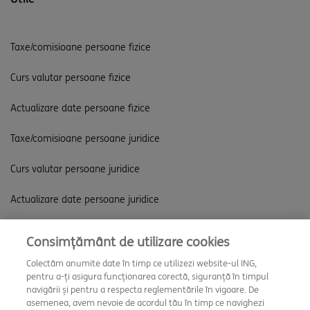
Taxe/comisioane persoane fizice
Curs valutar persoane fizice
Actualizare date persoane fizice
Taxe/comisioane persoane juridice
Curs valutar persoane juridice
Actualizare date persoane juridice
Consimțământ de utilizare cookies
Descarcă aplicația
Colectăm anumite date în timp ce utilizezi website-ul ING,
pentru a-ți asigura funcționarea corectă, siguranță în timpul
navigării și pentru a respecta reglementările în vigoare. De
asemenea, avem nevoie de acordul tău în timp ce navighezi