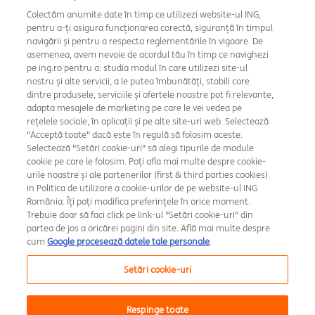
Colectăm anumite date în timp ce utilizezi website-ul ING,
pentru a-ți asigura funcționarea corectă, siguranță în timpul
navigării și pentru a respecta reglementările în vigoare. De
asemenea, avem nevoie de acordul tău în timp ce navighezi
pe ing.ro pentru a: studia modul în care utilizezi site-ul
nostru și alte servicii, a le putea îmbunătăți, stabili care
dintre produsele, serviciile și ofertele noastre pot fi relevante,
adapta mesajele de marketing pe care le vei vedea pe
Setări cookie
rețelele sociale, în aplicații și pe alte site-uri web. Selectează
"Acceptă toate" dacă este în regulă să folosim aceste.
Rate și dobânzi
Selectează "Setări cookie-uri" să alegi tipurile de module
cookie pe care le folosim. Poți afla mai multe despre cookie-
Securitate
urile noastre și ale partenerilor (first & third parties cookies)
in Politica de utilizare a cookie-urilor de pe website-ul ING
România. Îți poți modifica preferințele în orice moment.
Amsterdam Broker de Asigurare
Trebuie doar să faci click pe link-ul "Setări cookie-uri" din
partea de jos a oricărei pagini din site. Află mai multe despre
Raportări avertizori în interes public
cum
Google procesează datele tale personale
.
MiFID
Setări cookie-uri
A.N.P.C.
Respinge toate