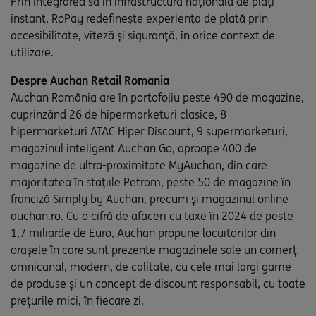
Prin integrarea sa în infrastructura națională de plăți
instant, RoPay redefinește experiența de plată prin
accesibilitate, viteză și siguranță, în orice context de
utilizare.
Despre Auchan Retail Romania
Auchan România are în portofoliu peste 490 de magazine,
cuprinzând 26 de hipermarketuri clasice, 8
hipermarketuri ATAC Hiper Discount, 9 supermarketuri,
magazinul inteligent Auchan Go, aproape 400 de
magazine de ultra-proximitate MyAuchan, din care
majoritatea în stațiile Petrom, peste 50 de magazine în
franciză Simply by Auchan, precum și magazinul online
auchan.ro. Cu o cifră de afaceri cu taxe în 2024 de peste
1,7 miliarde de Euro, Auchan propune locuitorilor din
orașele în care sunt prezente magazinele sale un comerţ
omnicanal, modern, de calitate, cu cele mai largi game
de produse şi un concept de discount responsabil, cu toate
preţurile mici, în fiecare zi.