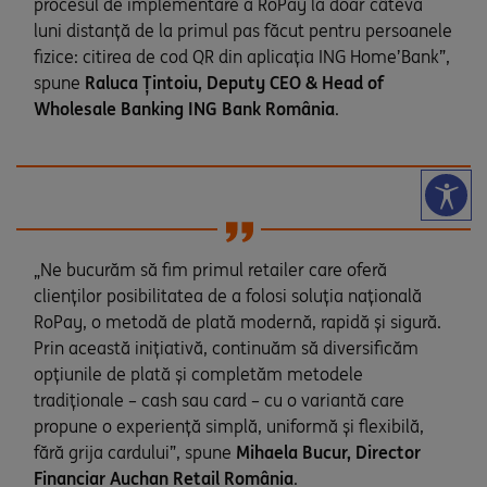
procesul de implementare a RoPay la doar câteva
luni distanță de la primul pas făcut pentru persoanele
fizice: citirea de cod QR din aplicația ING Home’Bank”,
spune
Raluca Țintoiu, Deputy CEO & Head of
Wholesale Banking ING Bank România
.
„Ne bucurăm să fim primul retailer care oferă
clienților posibilitatea de a folosi soluția națională
RoPay, o metodă de plată modernă, rapidă și sigură.
Prin această inițiativă, continuăm să diversificăm
opțiunile de plată și completăm metodele
tradiționale – cash sau card – cu o variantă care
propune o experiență simplă, uniformă și flexibilă,
fără grija cardului”, spune
Mihaela Bucur, Director
Financiar Auchan Retail România
.