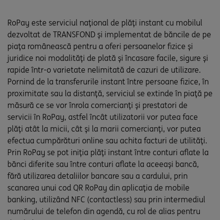
RoPay este serviciul național de plăți instant cu mobilul
dezvoltat de TRANSFOND și implementat de băncile de pe
piața românească pentru a oferi persoanelor fizice și
juridice noi modalități de plată și încasare facile, sigure și
rapide într-o varietate nelimitată de cazuri de utilizare.
Pornind de la transferurile instant între persoane fizice, în
proximitate sau la distanță, serviciul se extinde în piață pe
măsură ce se vor înrola comercianți și prestatori de
servicii în RoPay, astfel încât utilizatorii vor putea face
plăți atât la micii, cât și la marii comercianți, vor putea
efectua cumpărături online sau achita facturi de utilități.
Prin RoPay se pot iniția plăți instant între conturi aflate la
bănci diferite sau între conturi aflate la aceeași bancă,
fără utilizarea detaliilor bancare sau a cardului, prin
scanarea unui cod QR RoPay din aplicația de mobile
banking, utilizând NFC (contactless) sau prin intermediul
numărului de telefon din agendă, cu rol de alias pentru