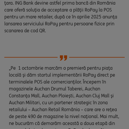
țara. ING Bank devine astfel prima bancă din România
care oferă soluția de acceptare a plății RoPay la POS
pentru un mare retailer, după ce în aprilie 2025 anunța
lansarea serviciului RoPay pentru persoane fizice prin
scanarea de cod QR.
„Pe 1 octombrie marcăm o premieră pentru piața
locală și dăm startul implementării RoPay direct pe
terminalele POS ale comercianților. Începem în
magazinele Auchan Drumul Taberei, Auchan
Constanța Mall, Auchan Ploiești, Auchan Cluj Mall și
Auchan Militari, cu un partener strategic în zona
retailului – Auchan Retail România – care are o rețea
de peste 490 de magazine la nivel național. Mai mult,
ne bucurăm că demarăm această a doua etapă din