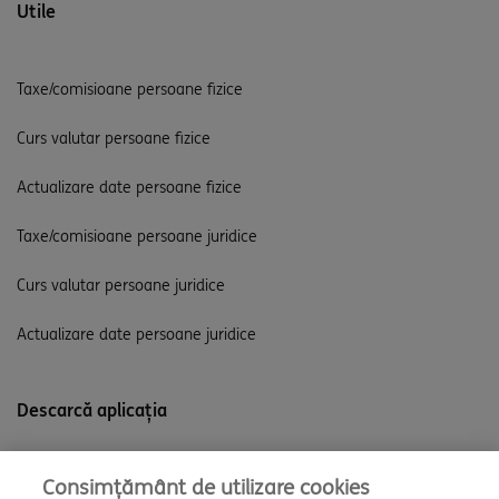
Utile
Taxe/comisioane persoane fizice
Curs valutar persoane fizice
Actualizare date persoane fizice
Taxe/comisioane persoane juridice
Curs valutar persoane juridice
Actualizare date persoane juridice
Descarcă aplicația
Consimțământ de utilizare cookies