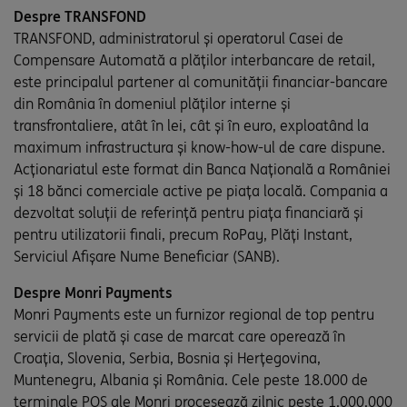
Despre TRANSFOND
TRANSFOND, administratorul și operatorul Casei de
Compensare Automată a plăților interbancare de retail,
este principalul partener al comunității financiar-bancare
din România în domeniul plăților interne și
transfrontaliere, atât în lei, cât și în euro, exploatând la
maximum infrastructura şi know-how-ul de care dispune.
Acționariatul este format din Banca Națională a României
și 18 bănci comerciale active pe piața locală. Compania a
dezvoltat soluții de referință pentru piața financiară și
pentru utilizatorii finali, precum RoPay, Plăți Instant,
Serviciul Afișare Nume Beneficiar (SANB).
Despre Monri Payments
Monri Payments este un furnizor regional de top pentru
servicii de plată și case de marcat care operează în
Croația, Slovenia, Serbia, Bosnia și Herțegovina,
Muntenegru, Albania și România. Cele peste 18.000 de
terminale POS ale Monri procesează zilnic peste 1.000.000