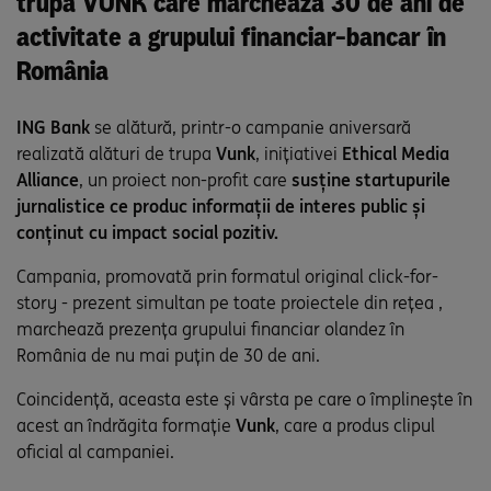
trupa VUNK care marchează 30 de ani de
activitate a grupului financiar-bancar în
România
ING Bank
se alătură, printr-o campanie aniversară
realizată alături de trupa
Vunk
, inițiativei
Ethical Media
Alliance
, un proiect non-profit care
susține startupurile
jurnalistice ce produc informații de interes public și
conținut cu impact social pozitiv.
Campania, promovată prin formatul original click-for-
story - prezent simultan pe toate proiectele din rețea ,
marchează prezența grupului financiar olandez în
România de nu mai puțin de 30 de ani.
Coincidență, aceasta este și vârsta pe care o împlinește în
acest an îndrăgita formație
Vunk
, care a produs clipul
oficial al campaniei.