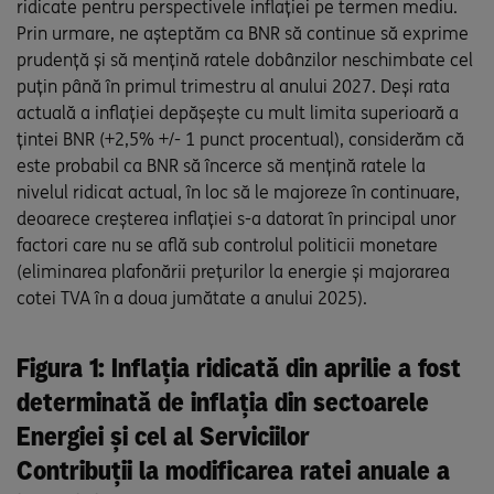
ridicate pentru perspectivele inflației pe termen mediu.
Prin urmare, ne așteptăm ca BNR să continue să exprime
prudență și să mențină ratele dobânzilor neschimbate cel
puțin până în primul trimestru al anului 2027. Deși rata
actuală a inflației depășește cu mult limita superioară a
țintei BNR (+2,5% +/- 1 punct procentual), considerăm că
este probabil ca BNR să încerce să mențină ratele la
nivelul ridicat actual, în loc să le majoreze în continuare,
deoarece creșterea inflației s-a datorat în principal unor
factori care nu se află sub controlul politicii monetare
(eliminarea plafonării prețurilor la energie și majorarea
cotei TVA în a doua jumătate a anului 2025).
Figura 1: Inflația ridicată din aprilie a fost
determinată de inflația din sectoarele
Energiei și cel al Serviciilor
Contribuții la modificarea ratei anuale a