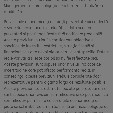
Management nu are obligația de a furniza actualizări sau
modificări.
Previziunile economice și de piață prezentate aici reflectă
o serie de presupuneri și judecăți la data acestei
prezentări și pot fi modificate fără notificare prealabilă.
Aceste previziuni nu iau în considerare obiectivele
specifice de investiții, restricțiile, situația fiscală și
financiară sau alte nevoi ale oricărui client specific. Datele
reale vor varia și este posibil să nu fie reflectate aici.
Aceste previziuni sunt supuse unor niveluri ridicate de
incertitudine care pot afecta performanța reală. În
consecință, aceste previziuni trebuie considerate doar
reprezentative pentru o gamă largă de rezultate posibile.
Aceste previziuni sunt estimate, bazate pe presupuneri și
sunt supuse unor revizuiri semnificative și se pot modifica
semnificativ pe măsură ce condițiile economice și de
piață se schimbă. Goldman Sachs nu are nicio obligație de
a furniza actualizări sau modificări ale acestor previziuni.