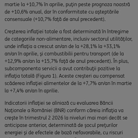
martie la +10,7% în aprilie, puțin peste prognoza noastră
de +10,6% anual, dar în conformitate cu așteptările
consensuale (+10,7% față de anul precedent).
Creșterea inflației totale a fost determinată în întregime
de categoriile non-alimentare, inclusiv sectorul utilităților,
unde inflația a crescut an/an de la +28,1% la +33,1%
an/an în aprilie, și combustibilii pentru transport (de la
+12,9% an/an la +15,7% față de anul precedent). În plus,
subcomponenta servicii a avut contribuții pozitive la
inflația totală (Figura 1). Aceste creșteri au compensat
scăderea inflației alimentelor de la +7,7% an/an în martie
la +7,4% an/an în aprilie.
Indicatorii inflației se aliniază cu evaluarea Băncii
Naționale a României (BNR) conform căreia inflația va
crește în trimestrul 2 2026 la niveluri mai mari decât se
anticipase anterior, determinată de șocul prețurilor
energiei și de efectele de bază nefavorabile, cu riscuri