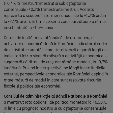
(+0,4% trimestru/trimestru) și sub așteptările
consensuale (+0,2% trimestru/trimestru). Aceasta
reprezintă o scădere în termeni anuali, de la -1,2% an/an
la -2,1% an/an, în timp ce seria corespunzătoare a rămas
neschimbată la -1,5% an/an.
Datele de înaltă frecvență indică, de asemenea, o
activitate economică slabă în România. Indicatorul nostru
de activitate curentă – care sintetizează o gamă largă de
indicatori într-o singură măsură a activității economice —
sugerează că ritmul de creștere rămâne modest, la -0,7%
lună/lună. Privind în perspectivă, pe lângă incertitudinile
externe, perspectivele economice ale României depind în
mare măsură de modul în care sunt rezolvate riscurile
fiscale și politice ale economiei.
Consiliul de administrație al Băncii Naționale a României
a menținut rata dobânzii de politică monetară la +6,50%,
în linie cu prognoza noastră și cu așteptările consensuale.