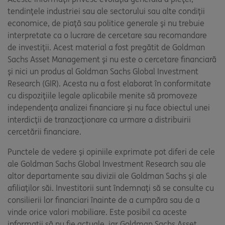
tendințele industriei sau ale sectorului sau alte condiții
economice, de piață sau politice generale și nu trebuie
interpretate ca o lucrare de cercetare sau recomandare
de investiții. Acest material a fost pregătit de Goldman
Sachs Asset Management și nu este o cercetare financiară
și nici un produs al Goldman Sachs Global Investment
Research (GIR). Acesta nu a fost elaborat în conformitate
cu dispozițiile legale aplicabile menite să promoveze
independența analizei financiare și nu face obiectul unei
interdicții de tranzacționare ca urmare a distribuirii
cercetării financiare.
Punctele de vedere și opiniile exprimate pot diferi de cele
ale Goldman Sachs Global Investment Research sau ale
altor departamente sau divizii ale Goldman Sachs și ale
afiliaților săi. Investitorii sunt îndemnați să se consulte cu
consilierii lor financiari înainte de a cumpăra sau de a
vinde orice valori mobiliare. Este posibil ca aceste
informații să nu fie actuale, iar Goldman Sachs Asset