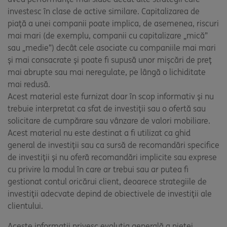
investesc în clase de active similare. Capitalizarea de
piață a unei companii poate implica, de asemenea, riscuri
mai mari (de exemplu, companii cu capitalizare „mică”
sau „medie”) decât cele asociate cu companiile mai mari
și mai consacrate și poate fi supusă unor mișcări de preț
mai abrupte sau mai neregulate, pe lângă o lichiditate
mai redusă.
Acest material este furnizat doar în scop informativ și nu
trebuie interpretat ca sfat de investiții sau o ofertă sau
solicitare de cumpărare sau vânzare de valori mobiliare.
Acest material nu este destinat a fi utilizat ca ghid
general de investiții sau ca sursă de recomandări specifice
de investiții și nu oferă recomandări implicite sau exprese
cu privire la modul în care ar trebui sau ar putea fi
gestionat contul oricărui client, deoarece strategiile de
investiții adecvate depind de obiectivele de investiții ale
clientului.
Aceste informații privesc evoluția generală a pieței,