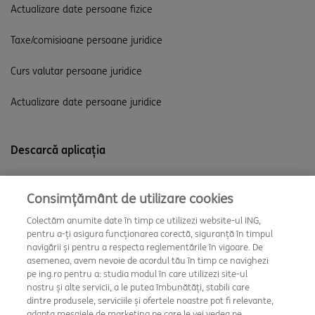
Actualizare date persoane fizice
Taxe/comisioane persoane juridice
Curs valutar persoane juridice
Actualizare date persoane juridice
Descarcă aplicația
Consimțământ de utilizare cookies
Colectăm anumite date în timp ce utilizezi website-ul ING,
pentru a-ți asigura funcționarea corectă, siguranță în timpul
navigării și pentru a respecta reglementările în vigoare. De
asemenea, avem nevoie de acordul tău în timp ce navighezi
pe ing.ro pentru a: studia modul în care utilizezi site-ul
nostru și alte servicii, a le putea îmbunătăți, stabili care
dintre produsele, serviciile și ofertele noastre pot fi relevante,
adapta mesajele de marketing pe care le vei vedea pe