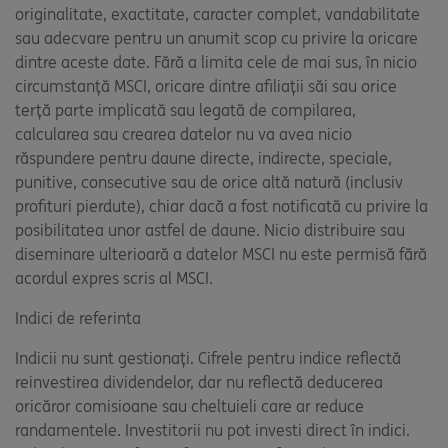
originalitate, exactitate, caracter complet, vandabilitate
sau adecvare pentru un anumit scop cu privire la oricare
dintre aceste date. Fără a limita cele de mai sus, în nicio
circumstanță MSCI, oricare dintre afiliații săi sau orice
terță parte implicată sau legată de compilarea,
calcularea sau crearea datelor nu va avea nicio
răspundere pentru daune directe, indirecte, speciale,
punitive, consecutive sau de orice altă natură (inclusiv
profituri pierdute), chiar dacă a fost notificată cu privire la
posibilitatea unor astfel de daune. Nicio distribuire sau
diseminare ulterioară a datelor MSCI nu este permisă fără
acordul expres scris al MSCI.
Indici de referinta
Indicii nu sunt gestionați. Cifrele pentru indice reflectă
reinvestirea dividendelor, dar nu reflectă deducerea
oricăror comisioane sau cheltuieli care ar reduce
randamentele. Investitorii nu pot investi direct în indici.