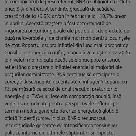
În comunicatul de presă aferent, BNR a subliniat că inflația
anuală și-a întrerupt tendința graduală de scădere,
crescând de la +9,3% an/an în februarie la +10,7% an/an
în aprilie. Această creștere a fost determinată de
majorarea prețurilor globale ale petrolului, de efectele de
bază nefavorabile și de chiriile mai mari pentru locuințele
de stat. Raportul asupra inflației din luna mai, aprobat de
Consiliu, estimează că inflația anuală va crește în T2 2026
la niveluri mai ridicate decât cele anticipate anterior,
reflectând o creștere a inflației energiei și majorări ale
prețurilor administrate. BNR continuă să anticipeze o
corecție descendentă accentuată a inflației începând cu
T3, pe măsură ce șocul de anul trecut al prețurilor la
energie și al TVA-ului iese din comparația anuală, însă
vede riscuri ridicate pentru perspectivele inflației pe
termen mediu, generate de criza energetică globală
aflată în desfășurare. În plus, BNR a recunoscut
incertitudinile generate de intensificarea tensiunilor
politice interne din ultimele săptămâni și impactul