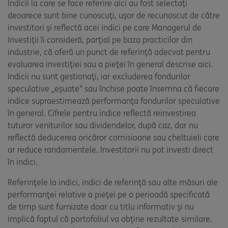
Indicii la care se face referire aici au fost selectați
deoarece sunt bine cunoscuți, ușor de recunoscut de către
investitori și reflectă acei indici pe care Managerul de
Investiții îi consideră, parțial pe baza practicilor din
industrie, că oferă un punct de referință adecvat pentru
evaluarea investiției sau a pieței în general descrise aici.
Indicii nu sunt gestionați, iar excluderea fondurilor
speculative „eșuate” sau închise poate însemna că fiecare
indice supraestimează performanța fondurilor speculative
în general. Cifrele pentru indice reflectă reinvestirea
tuturor veniturilor sau dividendelor, după caz, dar nu
reflectă deducerea oricăror comisioane sau cheltuieli care
ar reduce randamentele. Investitorii nu pot investi direct
în indici.
Referințele la indici, indici de referință sau alte măsuri ale
performanței relative a pieței pe o perioadă specificată
de timp sunt furnizate doar cu titlu informativ și nu
implică faptul că portofoliul va obține rezultate similare.