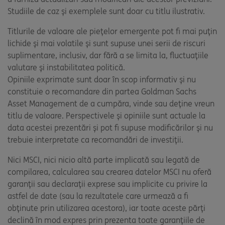
Studiile de caz și exemplele sunt doar cu titlu ilustrativ.
Titlurile de valoare ale piețelor emergente pot fi mai puțin
lichide și mai volatile și sunt supuse unei serii de riscuri
suplimentare, inclusiv, dar fără a se limita la, fluctuațiile
valutare și instabilitatea politică.
Opiniile exprimate sunt doar în scop informativ și nu
constituie o recomandare din partea Goldman Sachs
Asset Management de a cumpăra, vinde sau deține vreun
titlu de valoare. Perspectivele și opiniile sunt actuale la
data acestei prezentări și pot fi supuse modificărilor și nu
trebuie interpretate ca recomandări de investiții.
Nici MSCI, nici nicio altă parte implicată sau legată de
compilarea, calcularea sau crearea datelor MSCI nu oferă
garanții sau declarații exprese sau implicite cu privire la
astfel de date (sau la rezultatele care urmează a fi
obținute prin utilizarea acestora), iar toate aceste părți
declină în mod expres prin prezenta toate garanțiile de