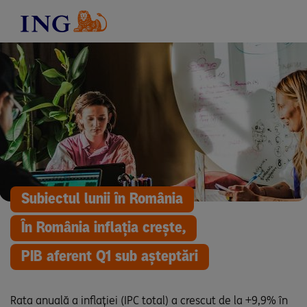
Subiectul lunii în România
În România inflația crește,
PIB aferent Q1 sub așteptări
Rata anuală a inflației (IPC total) a crescut de la +9,9% în