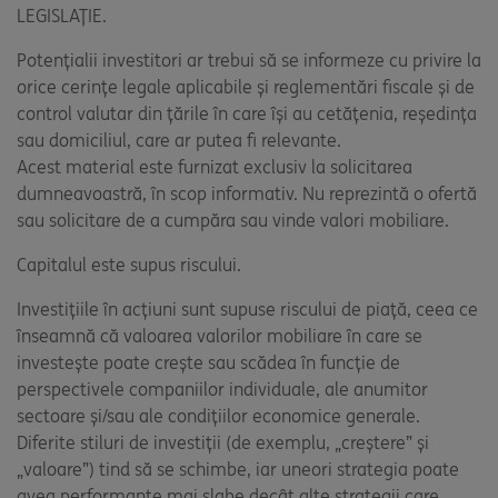
LEGISLAȚIE.
Potențialii investitori ar trebui să se informeze cu privire la
orice cerințe legale aplicabile și reglementări fiscale și de
control valutar din țările în care își au cetățenia, reședința
sau domiciliul, care ar putea fi relevante.
Acest material este furnizat exclusiv la solicitarea
dumneavoastră, în scop informativ. Nu reprezintă o ofertă
sau solicitare de a cumpăra sau vinde valori mobiliare.
Capitalul este supus riscului.
Investițiile în acțiuni sunt supuse riscului de piață, ceea ce
înseamnă că valoarea valorilor mobiliare în care se
investește poate crește sau scădea în funcție de
perspectivele companiilor individuale, ale anumitor
sectoare și/sau ale condițiilor economice generale.
Diferite stiluri de investiții (de exemplu, „creștere” și
„valoare”) tind să se schimbe, iar uneori strategia poate
avea performanțe mai slabe decât alte strategii care