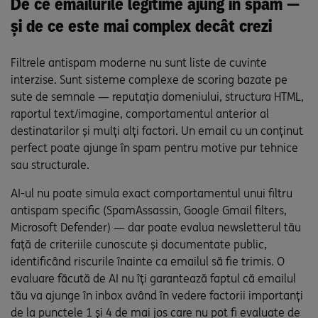
De ce emailurile legitime ajung în spam —
și de ce este mai complex decât crezi
Filtrele antispam moderne nu sunt liste de cuvinte
interzise. Sunt sisteme complexe de scoring bazate pe
sute de semnale — reputația domeniului, structura HTML,
raportul text/imagine, comportamentul anterior al
destinatarilor și mulți alți factori. Un email cu un conținut
perfect poate ajunge în spam pentru motive pur tehnice
sau structurale.
AI-ul nu poate simula exact comportamentul unui filtru
antispam specific (SpamAssassin, Google Gmail filters,
Microsoft Defender) — dar poate evalua newsletterul tău
față de criteriile cunoscute și documentate public,
identificând riscurile înainte ca emailul să fie trimis. O
evaluare făcută de AI nu îți garantează faptul că emailul
tău va ajunge în inbox având în vedere factorii importanți
de la punctele 1 și 4 de mai jos care nu pot fi evaluate de