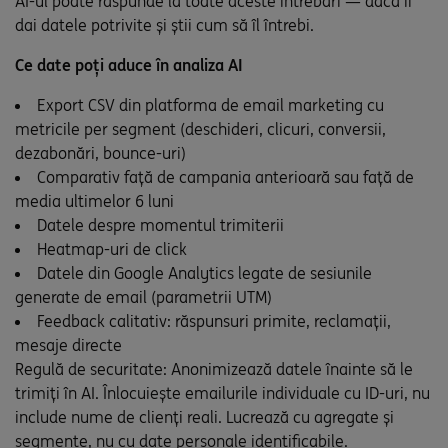
AI-ul poate răspunde la toate aceste întrebări — dacă îi
dai datele potrivite și știi cum să îl întrebi.
Ce date poți aduce în analiza AI
Export CSV din platforma de email marketing cu
metricile per segment (deschideri, clicuri, conversii,
dezabonări, bounce-uri)
Comparativ față de campania anterioară sau față de
media ultimelor 6 luni
Datele despre momentul trimiterii
Heatmap-uri de click
Datele din Google Analytics legate de sesiunile
generate de email (parametrii UTM)
Feedback calitativ: răspunsuri primite, reclamații,
mesaje directe
Regulă de securitate: Anonimizează datele înainte să le
trimiți în AI. Înlocuiește emailurile individuale cu ID-uri, nu
include nume de clienți reali. Lucrează cu agregate și
segmente, nu cu date personale identificabile.