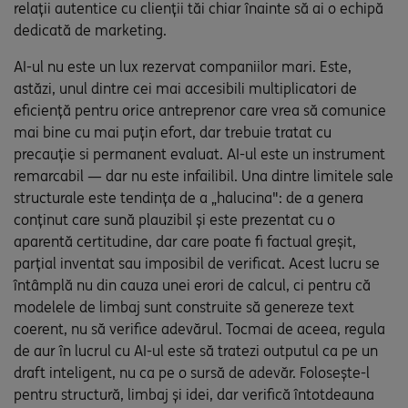
relații autentice cu clienții tăi chiar înainte să ai o echipă
dedicată de marketing.
AI-ul nu este un lux rezervat companiilor mari. Este,
astăzi, unul dintre cei mai accesibili multiplicatori de
eficiență pentru orice antreprenor care vrea să comunice
mai bine cu mai puțin efort, dar trebuie tratat cu
precauție si permanent evaluat. AI-ul este un instrument
remarcabil — dar nu este infailibil. Una dintre limitele sale
structurale este tendința de a „halucina": de a genera
conținut care sună plauzibil și este prezentat cu o
aparentă certitudine, dar care poate fi factual greșit,
parțial inventat sau imposibil de verificat. Acest lucru se
întâmplă nu din cauza unei erori de calcul, ci pentru că
modelele de limbaj sunt construite să genereze text
coerent, nu să verifice adevărul. Tocmai de aceea, regula
de aur în lucrul cu AI-ul este să tratezi outputul ca pe un
draft inteligent, nu ca pe o sursă de adevăr. Folosește-l
pentru structură, limbaj și idei, dar verifică întotdeauna