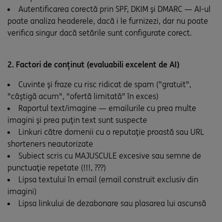
Autentificarea corectă prin SPF, DKIM și DMARC — AI-ul
poate analiza headerele, dacă i le furnizezi, dar nu poate
verifica singur dacă setările sunt configurate corect.
2. Factori de conținut (evaluabili excelent de AI)
Cuvinte și fraze cu risc ridicat de spam ("gratuit",
"câștigă acum", "ofertă limitată" în exces)
Raportul text/imagine — emailurile cu prea multe
imagini și prea puțin text sunt suspecte
Linkuri către domenii cu o reputație proastă sau URL
shorteners neautorizate
Subiect scris cu MAJUSCULE excesive sau semne de
punctuație repetate (!!!, ???)
Lipsa textului în email (email construit exclusiv din
imagini)
Lipsa linkului de dezabonare sau plasarea lui ascunsă