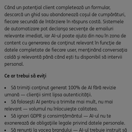
Când un potențial client completează un formular,
descarcă un ghid sau abandonează coșul de cumpărături,
fiecare secundă de întârziere în răspuns costă. Sistemele
de automatizare pot declanșa secvențe de emailuri
relevante imediat, iar AI-ul poate ajuta din nou în zona de
content cu generarea de conținut relevant în funcție de
datele completate de fiecare user, menținând conversația
caldă și relevantă până când ești tu disponibil să intervii
personal.
Ce ar trebui să eviți
Să trimiți conținut generat 100% de AI fără revizie
umană — clienții simt lipsa autenticității.
Să folosești AI pentru a trimite mai mult, nu mai
relevant — volumul nu înlocuiește calitatea.
Să ignori GDPR și consimțământul — AI-ul nu te
exonerează de obligațiile legale privind datele personale.
Să renunți la vocea brandului — AI-ul trebuie instruit să