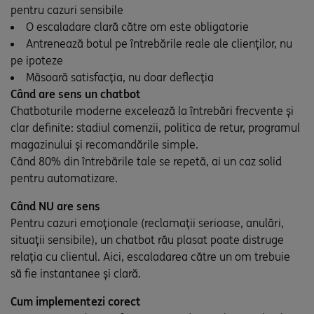
pentru cazuri sensibile
O escaladare clară către om este obligatorie
Antrenează botul pe întrebările reale ale clienților, nu
pe ipoteze
Măsoară satisfacția, nu doar deflecția
Când are sens un chatbot
Chatboturile moderne excelează la întrebări frecvente și
clar definite: stadiul comenzii, politica de retur, programul
magazinului și recomandările simple.
Când 80% din întrebările tale se repetă, ai un caz solid
pentru automatizare.
Când NU are sens
Pentru cazuri emoționale (reclamații serioase, anulări,
situații sensibile), un chatbot rău plasat poate distruge
relația cu clientul. Aici, escaladarea către un om trebuie
să fie instantanee și clară.
Cum implementezi corect