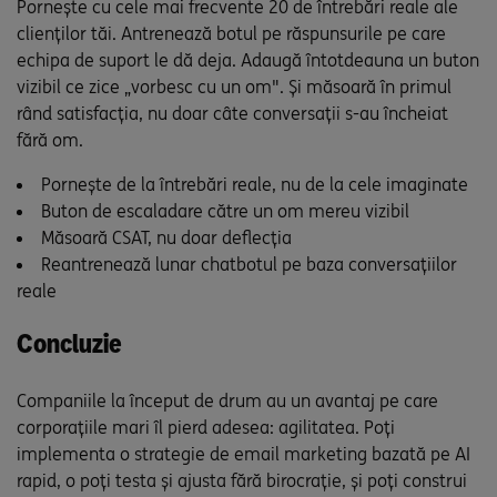
Pornește cu cele mai frecvente 20 de întrebări reale ale
clienților tăi. Antrenează botul pe răspunsurile pe care
echipa de suport le dă deja. Adaugă întotdeauna un buton
vizibil ce zice „vorbesc cu un om". Și măsoară în primul
rând satisfacția, nu doar câte conversații s-au încheiat
fără om.
Pornește de la întrebări reale, nu de la cele imaginate
Buton de escaladare către un om mereu vizibil
Măsoară CSAT, nu doar deflecția
Reantrenează lunar chatbotul pe baza conversațiilor
reale
Concluzie
Companiile la început de drum au un avantaj pe care
corporațiile mari îl pierd adesea: agilitatea. Poți
implementa o strategie de email marketing bazată pe AI
rapid, o poți testa și ajusta fără birocrație, și poți construi