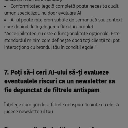
Conformitatea legală completă poate necesita audit
uman specializat, nu doar evaluare AI
AI-ul poate rata erori subtile de semantică sau context
care depind de înțelegerea fluxului complet
"Accesibilitatea nu este o funcționalitate opțională. Este
standardul minim care definește dacă toți clienții tăi pot
interacționa cu brandul tău în condiții egale."
7. Poți să-i ceri AI-ului să-ți evalueze
eventualele riscuri ca un newsletter sa
fie depunctat de filtrele antispam
Înțelege cum gândesc filtrele antispam înainte ca ele să
judece newsletterul tău