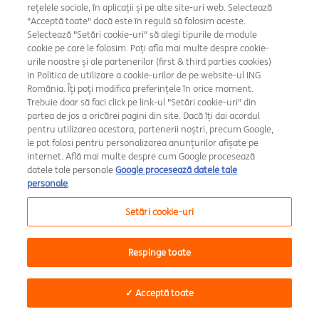
rețelele sociale, în aplicații și pe alte site-uri web. Selectează
exclusiv autorilor și pot fi modificate fără notificare.
"Acceptă toate" dacă este în regulă să folosim aceste.
Selectează "Setări cookie-uri" să alegi tipurile de module
Distribuirea acestei publicații poate fi restricționată prin
cookie pe care le folosim. Poți afla mai multe despre cookie-
lege sau reglementări, iar persoanele care intră în posesia
urile noastre și ale partenerilor (first & third parties cookies)
acesteia au obligația de a se informa și a respecta
in Politica de utilizare a cookie-urilor de pe website-ul ING
restricțiile impuse.
România. Îți poți modifica preferințele în orice moment.
Trebuie doar să faci click pe link-ul "Setări cookie-uri" din
partea de jos a oricărei pagini din site. Dacă îți dai acordul
Articolele publicate pe acest blog se supun protecției
pentru utilizarea acestora, partenerii noștri, precum Google,
drepturilor de autor, astfel încât conținutul nu poate fi
le pot folosi pentru personalizarea anunțurilor afișate pe
reprodus, distribuit sau publicat de nicio persoană în
internet. Află mai multe despre cum Google procesează
niciun scop fără acordul prealabil expres al ING și
datele tale personale
Google procesează datele tale
personale
.
menționarea sursei. Toate drepturile sunt rezervate.
Setări cookie-uri
Respinge toate
✓ Acceptă toate
Despre noi