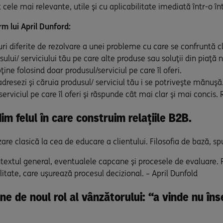
cele mai relevante, utile și cu aplicabilitate imediată într-o î
m lui April Dunford:
 diferite de rezolvare a unei probleme cu care se confruntă cl
lui/ serviciului tău pe care alte produse sau soluții din piață n
ține folosind doar produsul/serviciul pe care îl oferi.
 adresezi și căruia produsul/ serviciul tău i se potrivește mănușă
serviciul pe care îl oferi și răspunde cât mai clar și mai concis
m felul în care construim relațiile B2B.
are clasică la cea de educare a clientului. Filosofia de bază, sp
contextul general, eventualele capcane și procesele de evaluare.
ilitate, care ușurează procesul decizional. – April Dunfold
ine de noul rol al vânzătorului: “a vinde nu î