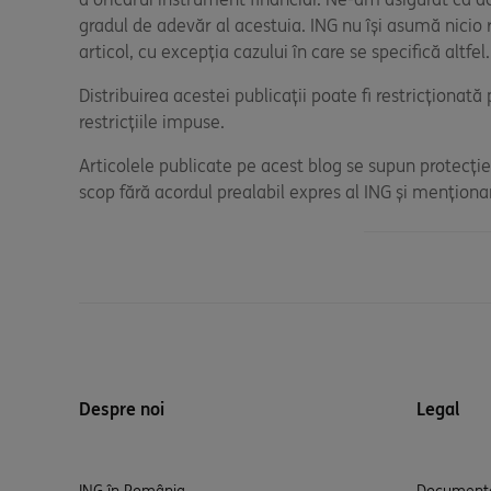
gradul de adevăr al acestuia. ING nu își asumă nicio 
articol, cu excepția cazului în care se specifică altfe
Distribuirea acestei publicații poate fi restricționat
restricțiile impuse.
Articolele publicate pe acest blog se supun protecției
scop fără acordul prealabil expres al ING și menționa
Despre noi
Legal
ING în România
Documente