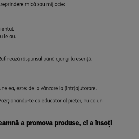
ntreprindere mică sau mijlocie:
ientul.
u le au.
.
. Rafinează răspunsul până ajungi la esență.
une ea, este: de la vânzare la (într)ajutorare.
 Poziționându-te ca educator al pieței, nu ca un
nseamnă a promova produse, ci a însoți