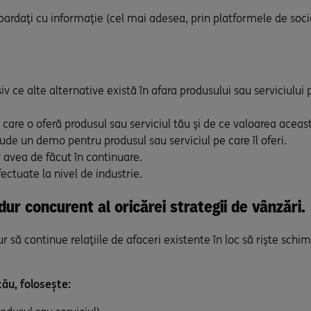
bardați cu informație (cel mai adesea, prin platformele de soci
usiv ce alte alternative există în afara produsului sau serviciului
e care o oferă produsul sau serviciul tău și de ce valoarea aceas
clude un demo pentru produsul sau serviciul pe care îl oferi.
r avea de făcut în continuare.
ectuate la nivel de industrie.
ur concurent al oricărei strategii de vânzări.
r să continue relațiile de afaceri existente în loc să riște schi
tău, folosește: