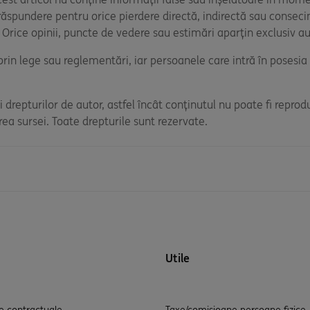
răspundere pentru orice pierdere directă, indirectă sau consecin
l. Orice opinii, puncte de vedere sau estimări aparțin exclusiv aut
ă prin lege sau reglementări, iar persoanele care intră în posesi
 drepturilor de autor, astfel încât conținutul nu poate fi reprodu
rea sursei. Toate drepturile sunt rezervate.
Utile
 contractuale
Taxe/comisioane persoane fizice