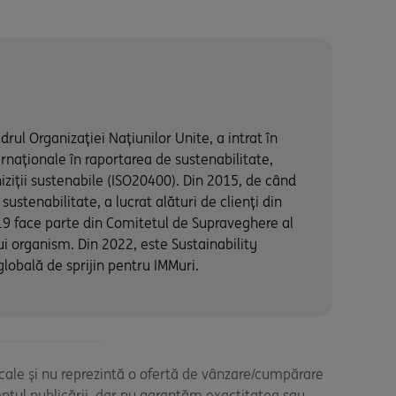
rul Organizației Națiunilor Unite, a intrat în
ernaționale în raportarea de sustenabilitate,
ziții sustenabile (ISO20400). Din 2015, de când
ustenabilitate, a lucrat alături de clienți din
019 face parte din Comitetul de Supraveghere al
tui organism. Din 2022, este Sustainability
lobală de sprijin pentru IMMuri.
iscale și nu reprezintă o ofertă de vânzare/cumpărare
entul publicării, dar nu garantăm exactitatea sau