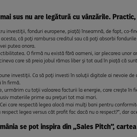
 mai sus nu are legătură cu vânzările. Practic
u investiții, fonduri europene, piață) înseamnă, de fapt, co-fina
 acesta, că poți rambursa creditul sau că poți absorbi fondurile n
 vei putea onora.
ictibilitatea. O firmă nu există fără oameni, iar plecarea unor a
 cineva care să preia jobul rămas liber și tot aud în piață că s
une investiții. Ca să poți investi în soluții digitale ai nevoie d
ă în firmă.
rmărim cu toții valoarea facturii la energie, care crește în fie
nclusiv materiile prime au prețuri tot mai mari.
 Cei care respectă legea alocă mai mulți bani pentru conformita
respect legea versus cât profit fac dacă nu o respect?”, dar ace
mânia se pot inspira din „Sales Pitch”, carte