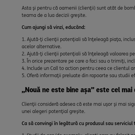
Asta și pentru că oamenii (clienții) sunt atât de bom
teama de a lua decizii greșite.
Cum ajungi să vinzi, educând:
Ajută-ți clienții potențiali să înțeleagă piața, incl
acelor alternative.
Ajută-ți clienții potențiali să înțeleagă valoarea p
În orice prezentare pe care o faci sau o trimiți, in
Include un Call to action pentru ceea ce clientul a
Oferă informații preluate din rapoarte sau studii ef
„Nouă ne este bine așa” este cel mai d
Clienții consideră adesea că este mai ușor și mai sigu
unei alegeri potențial greșite.
Ca să convingi în legătură cu produsul sau serviciul 