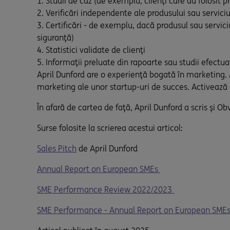
Studii de caz (de exemplu, clienți care au folosit p
Verificări independente ale produsului sau serviciu
Certificări - de exemplu, dacă produsul sau serv
siguranță)
Statistici validate de clienți
Informații preluate din rapoarte sau studii efectua
April Dunford are o experiență bogată în marketing. A
marketing ale unor startup-uri de succes. Activează c
În afară de cartea de față, April Dunford a scris și O
Surse folosite la scrierea acestui articol:
Sales Pitch
de April Dunford
Annual Report on European SMEs
SME Performance Review 2022/2023
SME Performance - Annual Report on European SM