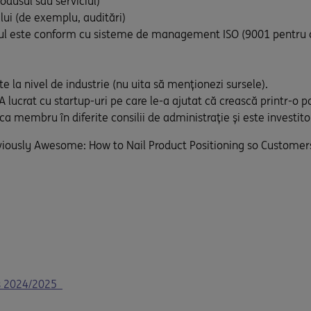
rodusul sau serviciul)
lui (de exemplu, auditări)
iciul este conform cu sisteme de management ISO (9001 pentru 
te la nivel de industrie (nu uita să menționezi sursele).
 lucrat cu startup-uri pe care le-a ajutat că crească printr-o po
a membru în diferite consilii de administrație și este investito
bviously Awesome: How to Nail Product Positioning so Customers G
Es 2024/2025