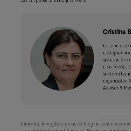
Articol publicat în august 2025.
Cristina 
Cristina este
antreprenoria
sisteme de ma
a co-fondat CS
sectorul banc
organizației 
Advisor & Men
Informațiile regăsite pe acest blog nu sunt o recomand
a oricărui instrument financiar. Ne-am asigurat că a