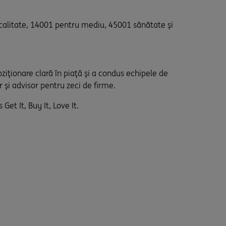
calitate, 14001 pentru mediu, 45001 sănătate și
ziționare clară în piață și a condus echipele de
r și advisor pentru zeci de firme.
et It, Buy It, Love It.