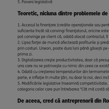
Povara legislativă
Teoretic, niciuna dintre problemele de
Accesul la finanțare (credite operaționale sau pentr
suficiente încât să convingi finanțatorul, oricine este
pot convinge pe client că, odată alocat contractul, îl
Lipsa forței de muncă afectează profiturile și pred
prin costuri. Uneori, poate dura luni până găsești pe
prima zi.
Digitalizarea crește productivitatea, doar că presup
una care nu se potrivește cu nimic din ceea ce exist
Odată cu creșterea temperaturilor din termometre, u
parte, e inflație în multe țări, nu doar la noi, deci i
Modificările legislative înseamnă competitivitate.
categoria celor care pun întrebarea “Cât mă costă să 
De aceea, cred că antreprenorii din Ro