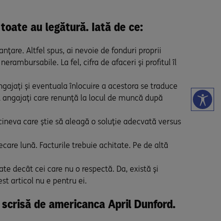
, toate au legătură. Iată de ce:
nțare. Altfel spus, ai nevoie de fonduri proprii
erambursabile. La fel, cifra de afaceri și profitul îl
ngajați și eventuala înlocuire a acestora se traduce
unt angajați care renunță la locul de muncă după
e cineva care știe să aleagă o soluție adecvată versus
care lună. Facturile trebuie achitate. Pe de altă
te decât cei care nu o respectă. Da, există și
st articol nu e pentru ei.
a scrisă de americanca April Dunford.