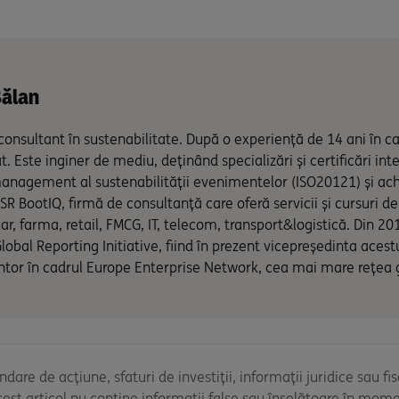
Bălan
 consultant în sustenabilitate. După o experiență de 14 ani în cad
t. Este inginer de mediu, deținând specializări și certificări int
nagement al sustenabilității evenimentelor (ISO20121) și achi
R BootIQ, firmă de consultanță care oferă servicii și cursuri de s
ar, farma, retail, FMCG, IT, telecom, transport&logistică. Din 2
Global Reporting Initiative, fiind în prezent vicepreședinta aces
tor în cadrul Europe Enterprise Network, cea mai mare rețea g
are de acțiune, sfaturi de investiții, informații juridice sau f
cest articol nu conține informații false sau înșelătoare în mom