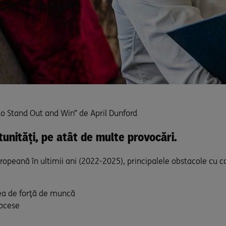
 to Stand Out and Win” de April Dunford
tunități, pe atât de multe provocări.
peană în ultimii ani (2022-2025), principalele obstacole cu ca
rea de forță de muncă
procese