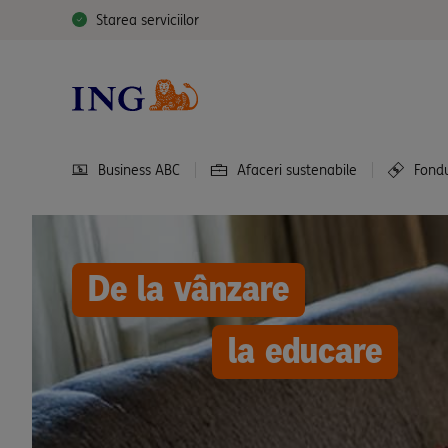
Starea serviciilor
Business ABC
Afaceri sustenabile
Fond
De la vânzare
la educare