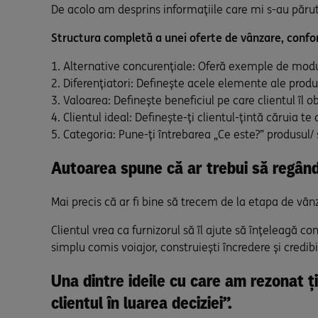
De acolo am desprins informațiile care mi s-au părut 
Structura completă a unei oferte de vânzare, confor
Alternative concurențiale: Oferă exemple de moduri
Diferențiatori: Definește acele elemente ale produsu
Valoarea: Definește beneficiul pe care clientul îl ob
Clientul ideal: Definește-ți clientul-țintă căruia te
Categoria: Pune-ți întrebarea „Ce este?” produsul/ 
Autoarea spune că ar trebui să regândi
Mai precis că ar fi bine să trecem de la etapa de vânz
Clientul vrea ca furnizorul să îl ajute să înțeleagă 
simplu comis voiajor, construiești încredere și credib
Una dintre ideile cu care am rezonat ț
clientul în luarea deciziei”.