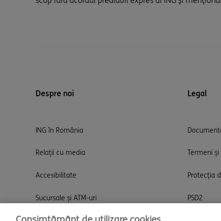
scop fără acordul prealabil expres al ING și menționa
Despre noi
Legal
ING în România
Documente
Relații cu media
Termeni și 
Accesibilitate
Protecția 
Sucursale și ATM-uri
PSD2
Consimțământ de utilizare cookies
Cariere
Promoții