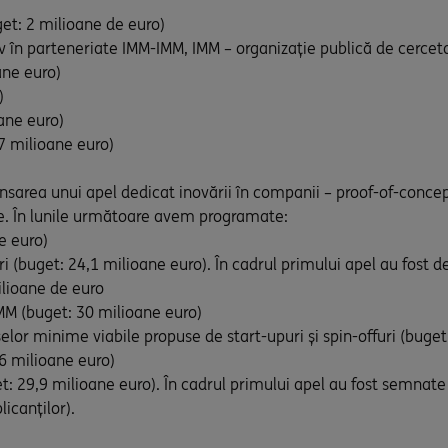
get: 2 milioane de euro)
siv în parteneriate IMM-IMM, IMM – organizație publică de cercet
ane euro)
)
oane euro)
7 milioane euro)
nsarea unui apel dedicat inovării în companii – proof-of-concept
ie. În lunile următoare avem programate:
e euro)
ri (buget: 24,1 milioane euro). În cadrul primului apel au fost
ilioane de euro
 IMM (buget: 30 milioane euro)
lor minime viabile propuse de start-upuri și spin-offuri (buget
6 milioane euro)
et: 29,9 milioane euro). În cadrul primului apel au fost semnate 
licanților).