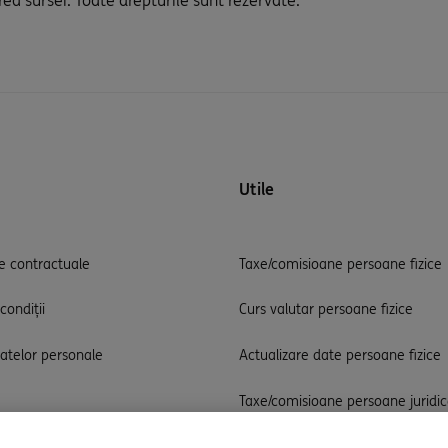
rea sursei. Toate drepturile sunt rezervate.
Utile
 contractuale
Taxe/comisioane persoane fizice
condiții
Curs valutar persoane fizice
datelor personale
Actualizare date persoane fizice
Taxe/comisioane persoane juridi
Curs valutar persoane juridice