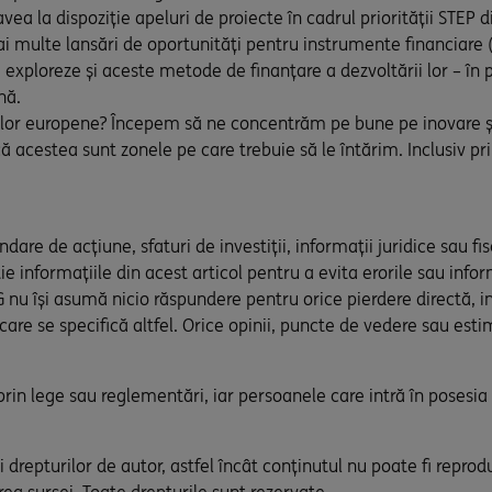
vea la dispoziție apeluri de proiecte în cadrul priorității STEP
i multe lansări de oportunități pentru instrumente financiare (
ă exploreze și aceste metode de finanțare a dezvoltării lor – î
nă.
lor europene? Începem să ne concentrăm pe bune pe inovare și p
 acestea sunt zonele pe care trebuie să le întărim. Inclusiv prin
are de acțiune, sfaturi de investiții, informații juridice sau f
ie informațiile din acest articol pentru a evita erorile sau info
u își asumă nicio răspundere pentru orice pierdere directă, in
 care se specifică altfel. Orice opinii, puncte de vedere sau esti
ă prin lege sau reglementări, iar persoanele care intră în posesi
 drepturilor de autor, astfel încât conținutul nu poate fi reprodu