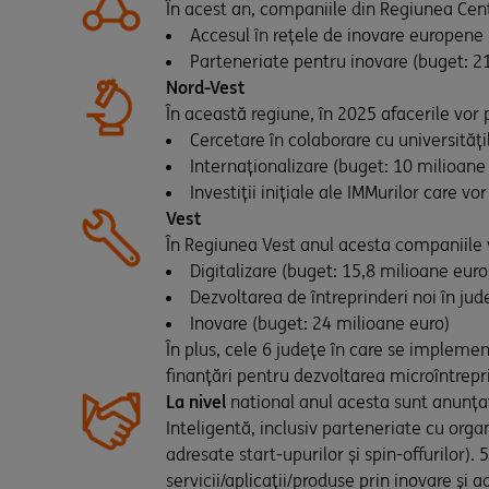
În acest an, companiile din Regiunea Cent
Accesul în rețele de inovare europene
Parteneriate pentru inovare (buget: 21,
Nord-Vest
În această regiune, în 2025 afacerile vor
Cercetare în colaborare cu universități
Internaționalizare (buget: 10 milioane
Investiții inițiale ale IMMurilor care v
Vest
În Regiunea Vest anul acesta companiile v
Digitalizare (buget: 15,8 milioane euro
Dezvoltarea de întreprinderi noi în ju
Inovare (buget: 24 milioane euro)
În plus, cele 6 județe în care se implemen
finanțări pentru dezvoltarea microîntrepri
La nivel
national anul acesta sunt anunțat
Inteligentă, inclusiv parteneriate cu orga
adresate start-upurilor și spin-offurilor
servicii/aplicații/produse prin inovare și