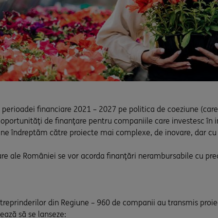
perioadei financiare 2021 – 2027 pe politica de coeziune (car
oportunități de finanțare pentru companiile care investesc în 
și ne îndreptăm către proiecte mai complexe, de inovare, dar c
ltare ale României se vor acorda finanțări nerambursabile cu pr
treprinderilor din Regiune – 960 de companii au transmis proie
ează să se lanseze: