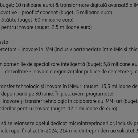
 (buget: 10 milioane euro) & transformare digitală avansată a I
vative – proof of concept (buget: 5 milioane euro)
ătățite (buget: 60 milioane euro)
pentru inovare (buget: 2,5 milioane euro)
esta:
cercetare – inovare în IMM (inclusiv parteneriate între IMM și ch
n domeniile de specializare inteligentă (buget: 5,8 milioane eu
– dezvoltare - inovare a organizațiilor publice de cercetare și 
ransfer tehnologic și inovare în IMMuri (buget: 15,3 milioane de
e depun până pe 30 iunie. În plus, avem programate:
, inovare și transfer tehnologic în colaborare cu IMM- uri (buget
inderilor pentru inovare (buget: 12,1 milioane de euro)
ă se relanseze apelul dedicat microîntreprinderilor, inclusiv pe
imului apel finalizat în 2024, 214 microîntreprinderi au solici