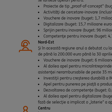
se lanseze apeluri pentru:
Proiecte de tip „proof-of-concept” (bu
Activități de cercetare-inovare (inclu
Vouchere de inovare (buget: 1,7 milio
Digitalizare (buget: 15,7 milioane euro
Sprijin pentru inovare (buget: 96 mili
Competențe pentru inovare (buget: 4,
Nord-Est
Și în această regiune anul a debutat cu la
de până la 200.000 euro până la 30 april
Vouchere de inovare (buget: 6 milioan
Al doilea apel pentru microîntreprinde
asistenței nerambursabile de peste 35 m
Investiții pentru creșterea durabilă a
Apel pentru punerea pe piață a produse
Dezvoltarea de competențe (buget: 0,
Al doilea apel pentru digitalizare (bug
fază de selecție a implicat o „loterie” a ap
Centru