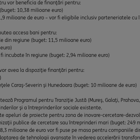
ru vor beneficia de finanțări pentru:
 (buget: 10,38 milioane euro)
9 milioane de euro – vor fi eligibile inclusiv parteneriatele cu 
 putea accesa bani pentru:
le din regiune (buget: 11,5 milioane euro)
 euro)
or fi incubate în regiune (buget: 2,94 milioane euro)
or avea la dispoziție finanțări pentru:
)
dețele Caraș-Severin și Hunedoara (buget: 10 milioane de euro)
tează Programul pentru Tranziție Justă (Mureș, Galați, Prahova, 
nderilor și a întreprinderilor sociale existente.
e apeluri de proiecte pentru zona de inovare-cercetare-dezvol
nizații publice de cercetare sau întreprinderi mari (buget: 249 
). 58,3 milioane de euro vor fi puse pe masa pentru companiile 
 adoptarea de tehnologii avansate în vederea accelerării transfo