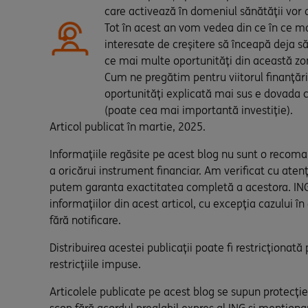
care activează în domeniul sănătății vor a
Tot în acest an vom vedea din ce în ce ma
interesate de creșitere să înceapă deja s
ce mai multe oportunități din această zo
Cum ne pregătim pentru viitorul finanțări
oportunități explicată mai sus e dovada că
(poate cea mai importantă investiție).
Articol publicat în martie, 2025.
Informațiile regăsite pe acest blog nu sunt o recomand
a oricărui instrument financiar. Am verificat cu atenț
putem garanta exactitatea completă a acestora. ING n
informațiilor din acest articol, cu excepția cazului în
fără notificare.
Distribuirea acestei publicații poate fi restricționat
restricțiile impuse.
Articolele publicate pe acest blog se supun protecției