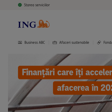
Starea serviciilor
Business ABC
Afaceri sustenabile
Fond
Finanțări care îți accele
afacerea în 2