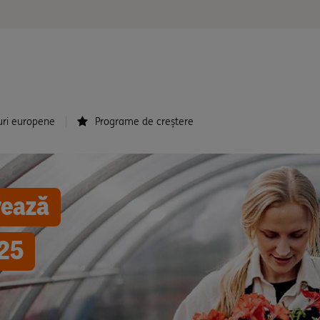
uri europene
Programe de creștere
rează
025