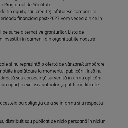
 din Programul de Sănătate.
de tip equity sau credite). Sfătuiesc companiile
n perioada financiară post-2027 vom vedea din ce în
e surse alternative granturilor. Lista de
 investiții în oamenii din organi zațiile noastre
iscale și nu reprezintă o ofertă de vânzare/cumpărare
rmațiile înșelătoare la momentul publicării, însă nu
directă sau consecință survenită în urma aplicării
mări aparțin exclusiv autorilor și pot fi modificate
a acesteia au obligația de a se informa și a respecta
s, distribuit sau publicat de nicio persoană în niciun