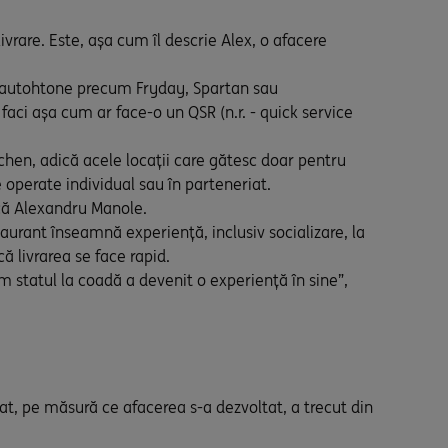
livrare. Este, așa cum îl descrie Alex, o afacere
le autohtone precum Fryday, Spartan sau
aci așa cum ar face-o un QSR (n.r. - quick service
chen, adică acele locații care gătesc doar pentru
e operate individual sau în parteneriat.
ică Alexandru Manole.
aurant înseamnă experiență, inclusiv socializare, la
ă livrarea se face rapid.
 statul la coadă a devenit o experiență în sine”,
tat, pe măsură ce afacerea s-a dezvoltat, a trecut din