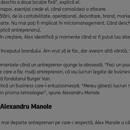
schis a doua locație fixă”, explică el.
înapoi, esențial crede el, când consolidezi o afacere.
rii, de la contabilitate, operațional, dezvoltare, brand, marke
oparte. Nu mai poți fi implicat în micromanagement. Când deschiz
xplică antreprenorul.
n creștere, Alex identifică și momente când ar fi putut lua alte
începutul brandului. Am vrut să le fac, dar aveam altă vârstă. S
mentele când un antreprenor ajunge la oboseală. "Faci un pas î
pe care o fac mulți antreprenori, că iau lucruri legate de busines
ică fondatorul Burger Van.
ncă un business care-l entuziasmează. "Mereu găsești lucruri no
 din prisma tehnologiei", spune Alexandru Manole.
 Alexandru Manole
mai departe antreprenori pe care-i respectă, Alex Manole a cău