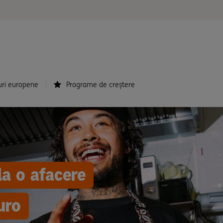
uri europene
Programe de creștere
la o afacere
uro