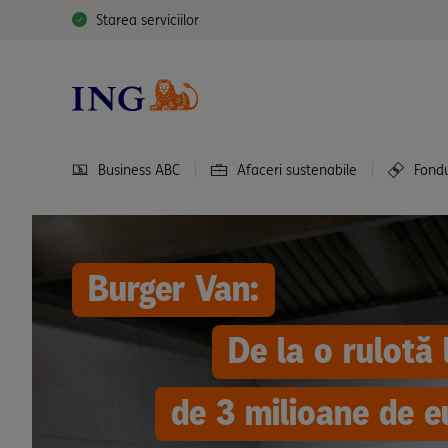
Starea serviciilor
Business ABC
Afaceri sustenabile
Fond
Burger Van:
De la o rulotă 
de 3 milioane de e