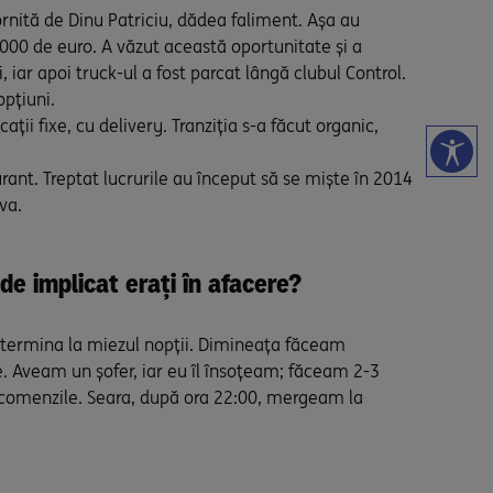
ornită de Dinu Patriciu, dădea faliment. Așa au
.000 de euro. A văzut această oportunitate și a
 iar apoi truck-ul a fost parcat lângă clubul Control.
opțiuni.
ții fixe, cu delivery. Tranziția s-a făcut organic,
rant. Treptat lucrurile au început să se miște în 2014
va.
 implicat erați în afacere?
e termina la miezul nopții. Dimineața făceam
e. Aveam un șofer, iar eu îl însoțeam; făceam 2-3
comenzile. Seara, după ora 22:00, mergeam la