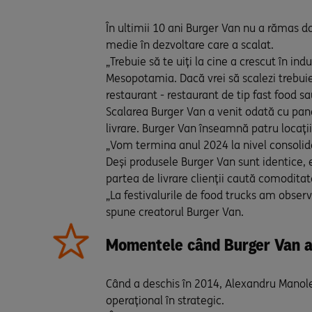
În ultimii 10 ani Burger Van nu a rămas doa
medie în dezvoltare care a scalat.
„Trebuie să te uiți la cine a crescut în 
Mesopotamia. Dacă vrei să scalezi trebuie
restaurant - restaurant de tip fast food s
Scalarea Burger Van a venit odată cu pand
livrare. Burger Van înseamnă patru locații,
„Vom termina anul 2024 la nivel consolida
Deși produsele Burger Van sunt identice, 
partea de livrare clienții caută comoditat
„La festivalurile de food trucks am obser
spune creatorul Burger Van.
Momentele când Burger Van a 
Când a deschis în 2014, Alexandru Manole e
operațional în strategic.