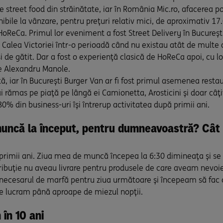
 street food din străinătate, iar în România Mic.ro, afacerea p
bile la vânzare, pentru prețuri relativ mici, de aproximativ 17
HoReCa. Primul lor eveniment a fost Street Delivery în București,
 Calea Victoriei într-o perioadă când nu existau atât de multe 
de gătit. Dar a fost o experiență clasică de HoReCa apoi, cu loca
ne Alexandru Manole.
, iar în București Burger Van ar fi fost primul asemenea restau
i rămas pe piață pe lângă ei Camionetta, Arosticini și doar câți
0% din business-uri își întrerup activitatea după primii ani.
ncă la început, pentru dumneavoastră? Cât de
n primii ani. Ziua mea de muncă începea la 6:30 dimineața și s
tribuție nu aveau livrare pentru produsele de care aveam nevoi
necesarul de marfă pentru ziua următoare și începeam să fac 
de lucram până aproape de miezul nopții.
în 10 ani