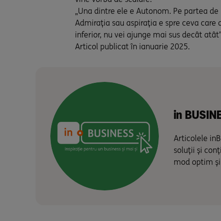
„Una dintre ele e Autonom. Pe partea de H
Admirația sau aspirația e spre ceva care de
inferior, nu vei ajunge mai sus decât atâ
Articol publicat în ianuarie 2025.
in BUSIN
Articolele in
soluții și co
mod optim și 