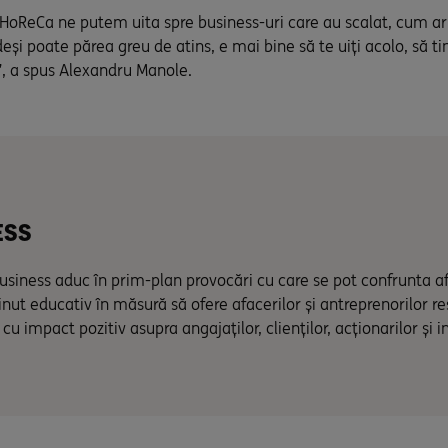
oReCa ne putem uita spre business-uri care au scalat, cum ar f
și poate părea greu de atins, e mai bine să te uiți acolo, să tinz
t”, a spus Alexandru Manole.
ESS
Business aduc în prim-plan provocări cu care se pot confrunta af
nținut educativ în măsură să ofere afacerilor și antreprenorilor 
cu impact pozitiv asupra angajaților, clienților, acționarilor și 