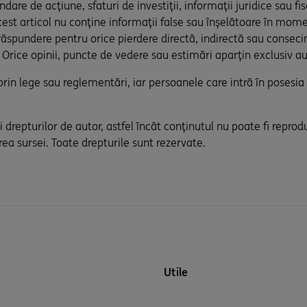
are de acțiune, sfaturi de investiții, informații juridice sau f
cest articol nu conține informații false sau înșelătoare în mom
răspundere pentru orice pierdere directă, indirectă sau consecin
l. Orice opinii, puncte de vedere sau estimări aparțin exclusiv aut
ă prin lege sau reglementări, iar persoanele care intră în posesi
 drepturilor de autor, astfel încât conținutul nu poate fi reprodu
rea sursei. Toate drepturile sunt rezervate.
Utile