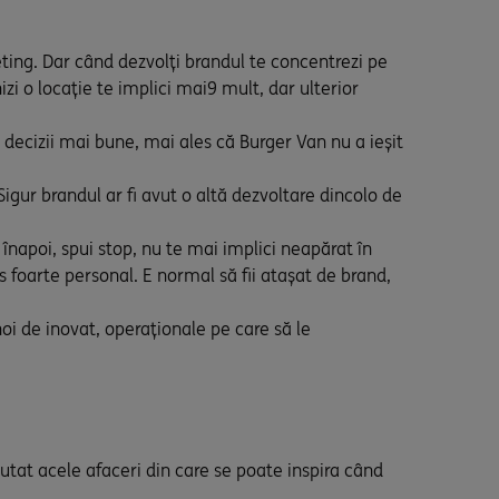
ting. Dar când dezvolți brandul te concentrezi pe
i o locație te implici mai9 mult, dar ulterior
 decizii mai bune, mai ales că Burger Van nu a ieșit
igur brandul ar fi avut o altă dezvoltare dincolo de
napoi, spui stop, nu te mai implici neapărat în
s foarte personal. E normal să fii atașat de brand,
i de inovat, operaționale pe care să le
tat acele afaceri din care se poate inspira când