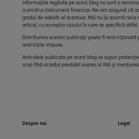
Informațiile regăsite pe acest blog nu sunt o recomand
a oricărui instrument financiar. Ne-am asigurat că a
gradul de adevăr al acestuia. ING nu își asumă nicio 
articol, cu excepția cazului în care se specifică altfe
Distribuirea acestei publicații poate fi restricționat
restricțiile impuse.
Articolele publicate pe acest blog se supun protecției
scop fără acordul prealabil expres al ING și menționa
Despre noi
Legal