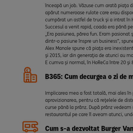
înceapă un job. Văzuse cum arată piața de
apărut numeroase rulote care erau disponi
cumpărat un astfel de truck și a intrat în 
Succesul a venit rapid, coada era până pe
„Era pasiunea, părea fun. Eram pasionat și 
dintr-o pasiune înspre un business”, spu
Alex Manole spune că piața era inexistentă
și 2015, iar din generația de atunci au ma
E cumva și normal, în HoReCa între 20 și 8
B365: Cum decurgea o zi de mu
Implicarea mea a fost totală, mai ales î
aprovizionarea, pentru că rețelele de dis
curse până la prânz. După prânz vedeam 
restaurantul pe care îl aveam atunci, un
Cum s-a dezvoltat Burger Van 