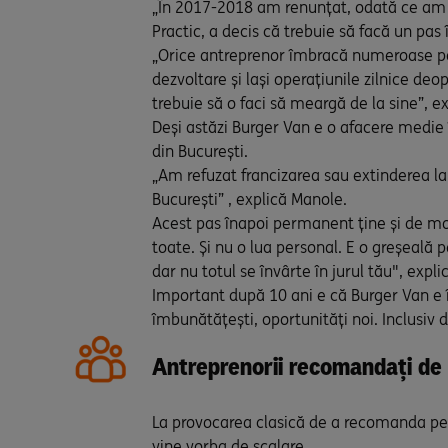
„În 2017-2018 am renunțat, odată ce am de
Practic, a decis că trebuie să facă un pas 
„Orice antreprenor îmbracă numeroase pălă
dezvoltare și lași operațiunile zilnice de
trebuie să o faci să meargă de la sine”, e
Deși astăzi Burger Van e o afacere medie î
din București.
„Am refuzat francizarea sau extinderea la 
București” , explică Manole.
Acest pas înapoi permanent ține și de mo
toate. Și nu o lua personal. E o greșeală 
dar nu totul se învârte în jurul tău", expl
Important după 10 ani e că Burger Van e î
îmbunătățești, oportunități noi. Inclusiv
Antreprenorii recomandați de
La provocarea clasică de a recomanda pe 
vine vorba de scalare.