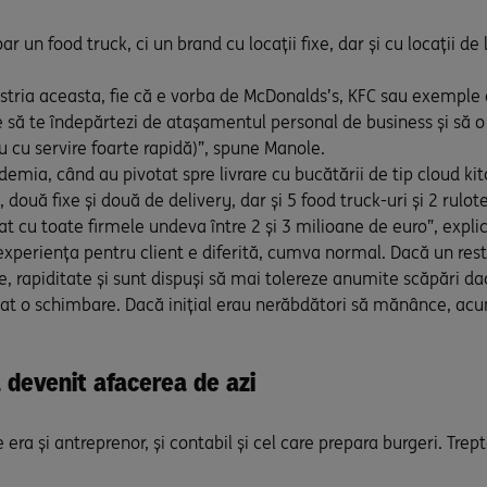
r un food truck, ci un brand cu locații fixe, dar și cu locații de 
industria aceasta, fie că e vorba de McDonalds’s, KFC sau exemp
 să te îndepărtezi de atașamentul personal de business și să o f
au cu servire foarte rapidă)”, spune Manole.
emia, când au pivotat spre livrare cu bucătării de tip cloud kit
 două fixe și două de delivery, dar și 5 food truck-uri și 2 rulot
t cu toate firmele undeva între 2 și 3 milioane de euro”, expl
experiența pentru client e diferită, cumva normal. Dacă un rest
e, rapiditate și sunt dispuși să mai tolereze anumite scăpări dac
vat o schimbare. Dacă inițial erau nerăbdători să mănânce, acum
devenit afacerea de azi
ra și antreprenor, și contabil și cel care prepara burgeri. Trep