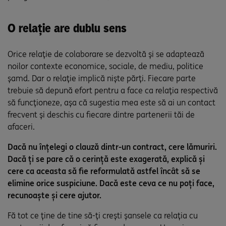
O relație are dublu sens
Orice relație de colaborare se dezvoltă și se adaptează
noilor contexte economice, sociale, de mediu, politice
șamd. Dar o relație implică niște părți. Fiecare parte
trebuie să depună efort pentru a face ca relația respectivă
să funcționeze, așa că sugestia mea este să ai un contact
frecvent și deschis cu fiecare dintre partenerii tăi de
afaceri.
Dacă nu înțelegi o clauză dintr-un contract, cere lămuriri.
Dacă ți se pare că o cerință este exagerată, explică și
cere ca aceasta să fie reformulată astfel încât să se
elimine orice suspiciune. Dacă este ceva ce nu poți face,
recunoaște și cere ajutor.
Fă tot ce ține de tine să-ți crești șansele ca relația cu