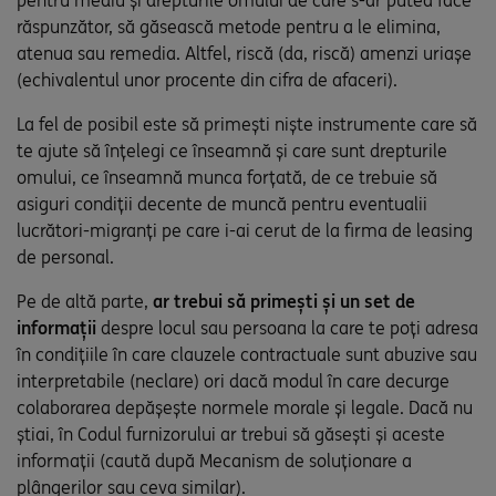
pentru mediu și drepturile omului de care s-ar putea face
răspunzător, să găsească metode pentru a le elimina,
atenua sau remedia. Altfel, riscă (da, riscă) amenzi uriașe
(echivalentul unor procente din cifra de afaceri).
La fel de posibil este să primești niște instrumente care să
te ajute să înțelegi ce înseamnă și care sunt drepturile
omului, ce înseamnă munca forțată, de ce trebuie să
asiguri condiții decente de muncă pentru eventualii
lucrători-migranți pe care i-ai cerut de la firma de leasing
de personal.
Pe de altă parte,
ar trebui să primești și un set de
informații
despre locul sau persoana la care te poți adresa
în condițiile în care clauzele contractuale sunt abuzive sau
interpretabile (neclare) ori dacă modul în care decurge
colaborarea depășește normele morale și legale. Dacă nu
știai, în Codul furnizorului ar trebui să găsești și aceste
informații (caută după Mecanism de soluționare a
plângerilor sau ceva similar).