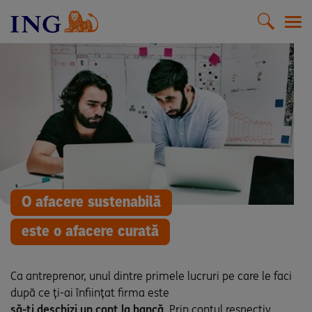
Men
O afacere sustenabilă
este o afacere curată
Ca antreprenor, unul dintre primele lucruri pe care le faci
după ce ți-ai înființat firma este
să-ți deschizi un cont la bancă
. Prin contul respectiv