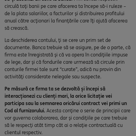
circulă toți banii pe care afacerea ta începe să-i ruleze –
de la plata salariilor, a facturilor și distribuirea profitului
anual către acționari la finanțările care îți ajută afacerea
să crească.
La deschiderea contului, ți se cere un prim set de
documente. Banca trebuie să se asigure, pe de o parte, că
firma este înregistrată și că va opera în condițiile impuse
de lege, dar și că fondurile care urmează să circule prin
conturile firmei tale sunt “curate”, adică nu provin din
activități considerate nelegale sau suspecte.
Pe măsură ce firma ta se dezvoltă și începi să
interacționezi cu clienți mari, la orice licitație vei
participa sau la semnarea oricărui contract vei primi un
Cod al furnizorului.
Acesta conține o serie de principii care
vor guverna colaborarea, dar și condițiile pe care trebuie
să le respecți atât timp cât ai o relație contractuală cu
clientul respectiv.