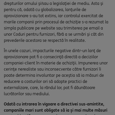
drepturilor omului și/sau a legislației de mediu. Asta și
pentru că, odată cu globalizarea, lanțurile de
aprovizionare s-au tot extins, iar controlul exercitat de
marile companii prin procesul de achiziție s-a rezumat la
simpla publicare pe website sau trimiterea pe email a
unor Coduri pentru furnizori, fără a se urmări și cât din
prevederile acestora se respectă în realitate.
În unele cazuri, impacturile negative dintr-un lanț de
aprovizionare pot fi o consecință directă a deciziilor
companiei-client în materie de achiziții. Impunerea unor
cerințe nerealiste sau inconsecvente către furnizori îi
poate determina involuntar pe aceștia să ia măsuri de
reducere a costurilor ori să adopte practici de
externalizare, care, la rândul lor, pot fi dăunătoare
lucrătorilor sau mediului.
Odată cu intrarea în vigoare a directivei sus-amintite,
companiile mari sunt obligate să ia și mai multe măsuri