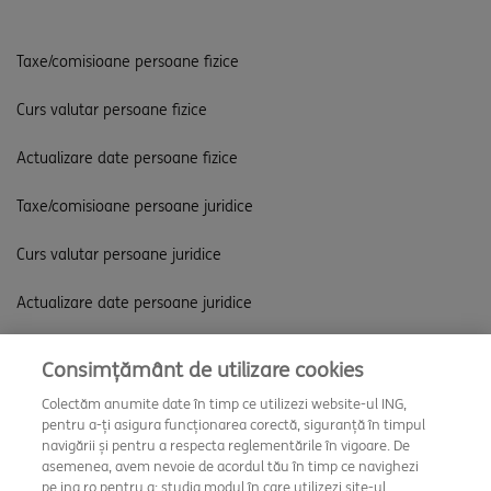
Taxe/comisioane persoane fizice
Curs valutar persoane fizice
Actualizare date persoane fizice
Taxe/comisioane persoane juridice
Curs valutar persoane juridice
Actualizare date persoane juridice
Consimțământ de utilizare cookies
Descarcă aplicația
Colectăm anumite date în timp ce utilizezi website-ul ING,
pentru a-ți asigura funcționarea corectă, siguranță în timpul
navigării și pentru a respecta reglementările în vigoare. De
asemenea, avem nevoie de acordul tău în timp ce navighezi
pe ing.ro pentru a: studia modul în care utilizezi site-ul