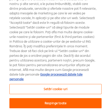
nostru și alte servicii, a le putea îmbunătăți, stabili care
dintre produsele, serviciile și ofertele noastre pot fi relevante,
adapta mesajele de marketing pe care le vei vedea pe
rețelele sociale, în aplicații și pe alte site-uri web. Selectează
"Acceptă toate" dacă este în regulă să folosim aceste.
Selectează "Setări cookie-uri" să alegi tipurile de module
cookie pe care le folosim. Poți afla mai multe despre cookie-
Setări cookie
urile noastre și ale partenerilor (first & third parties cookies)
in Politica de utilizare a cookie-urilor de pe website-ul ING
Rate și dobânzi
România. Îți poți modifica preferințele în orice moment.
Trebuie doar să faci click pe link-ul "Setări cookie-uri" din
Securitate
partea de jos a oricărei pagini din site. Dacă îți dai acordul
pentru utilizarea acestora, partenerii noștri, precum Google,
le pot folosi pentru personalizarea anunțurilor afișate pe
Amsterdam Broker de Asigurare
internet. Află mai multe despre cum Google procesează
datele tale personale
Google procesează datele tale
Raportări avertizori în interes public
personale
.
MiFID
Setări cookie-uri
A.N.P.C.
Respinge toate
Copyright 2026, ING Bank N.V. Amsterdam, Sucursala București.