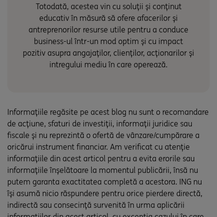
Totodată, acestea vin cu soluții și conținut
educativ în măsură să ofere afacerilor și
antreprenorilor resurse utile pentru a conduce
business-ul într-un mod optim și cu impact
pozitiv asupra angajaților, clienților, acționarilor și
intregului mediu în care operează.
Informațiile regăsite pe acest blog nu sunt o recomandare
de acțiune, sfaturi de investiții, informații juridice sau
fiscale și nu reprezintă o ofertă de vânzare/cumpărare a
oricărui instrument financiar. Am verificat cu atenție
informațiile din acest articol pentru a evita erorile sau
informațiile înșelătoare la momentul publicării, însă nu
putem garanta exactitatea completă a acestora. ING nu
își asumă nicio răspundere pentru orice pierdere directă,
indirectă sau consecință survenită în urma aplicării
informațiilor din acest articol, cu excepția cazului în care