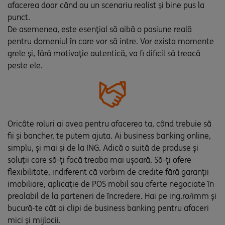
afacerea doar când au un scenariu realist și bine pus la
punct.
De asemenea, este esențial să aibă o pasiune reală
pentru domeniul în care vor să intre. Vor exista momente
grele și, fără motivație autentică, va fi dificil să treacă
peste ele.
Oricâte roluri ai avea pentru afacerea ta, când trebuie să
fii și bancher, te putem ajuta. Ai business banking online,
simplu, și mai și de la ING. Adică o suită de produse și
soluții care să-ți facă treaba mai ușoară. Să-ți ofere
flexibilitate, indiferent că vorbim de credite fără garanții
imobiliare, aplicație de POS mobil sau oferte negociate în
prealabil de la parteneri de încredere. Hai pe ing.ro/imm și
bucură-te cât ai clipi de business banking pentru afaceri
mici și mijlocii.