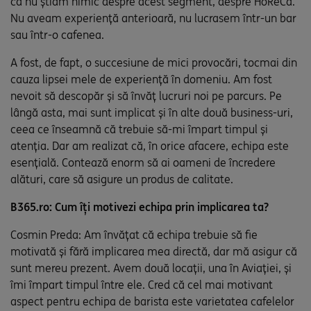
că nu știam nimic despre acest segment, despre HoReCa.
Nu aveam experiență anterioară, nu lucrasem într-un bar
sau într-o cafenea.
A fost, de fapt, o succesiune de mici provocări, tocmai din
cauza lipsei mele de experiență în domeniu. Am fost
nevoit să descopăr și să învăț lucruri noi pe parcurs. Pe
lângă asta, mai sunt implicat și în alte două business-uri,
ceea ce înseamnă că trebuie să-mi împart timpul și
atenția. Dar am realizat că, în orice afacere, echipa este
esențială. Contează enorm să ai oameni de încredere
alături, care să asigure un produs de calitate.
B365.ro: Cum îți motivezi echipa prin implicarea ta?
Cosmin Preda: Am învățat că echipa trebuie să fie
motivată și fără implicarea mea directă, dar mă asigur că
sunt mereu prezent. Avem două locații, una în Aviației, și
îmi împart timpul între ele. Cred că cel mai motivant
aspect pentru echipa de barista este varietatea cafelelor