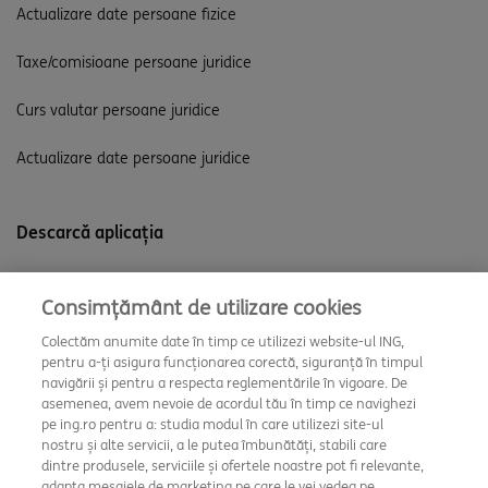
Actualizare date persoane fizice
Taxe/comisioane persoane juridice
Curs valutar persoane juridice
Actualizare date persoane juridice
Descarcă aplicația
Consimțământ de utilizare cookies
Colectăm anumite date în timp ce utilizezi website-ul ING,
pentru a-ți asigura funcționarea corectă, siguranță în timpul
navigării și pentru a respecta reglementările în vigoare. De
asemenea, avem nevoie de acordul tău în timp ce navighezi
pe ing.ro pentru a: studia modul în care utilizezi site-ul
nostru și alte servicii, a le putea îmbunătăți, stabili care
dintre produsele, serviciile și ofertele noastre pot fi relevante,
adapta mesajele de marketing pe care le vei vedea pe