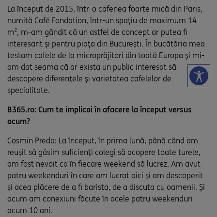
La început de 2015, într-o cafenea foarte mică din Paris,
numită Café Fondation, într-un spațiu de maximum 14
m², m-am gândit că un astfel de concept ar putea fi
interesant și pentru piața din București. În bucătăria mea
testam cafele de la microprăjitori din toată Europa și mi-
am dat seama că ar exista un public interesat să
descopere diferențele și varietatea cafelelor de
specialitate.
B365.ro: Cum te implicai în afacere la început versus
acum?
Cosmin Preda: La început, în prima lună, până când am
reușit să găsim suficienți colegi să acopere toate turele,
am fost nevoit ca în fiecare weekend să lucrez. Am avut
patru weekenduri în care am lucrat aici și am descoperit
și acea plăcere de a fi barista, de a discuta cu oamenii. Și
acum am conexiuni făcute în acele patru weekenduri
acum 10 ani.