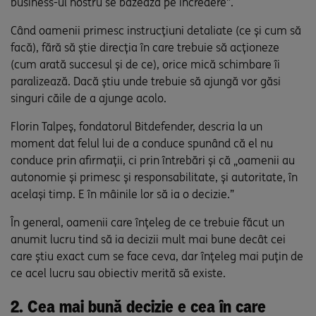
business-ul nostru se bazează pe încredere”.
Când oamenii primesc instrucțiuni detaliate (ce și cum să
facă), fără să știe direcția în care trebuie să acționeze
(cum arată succesul și de ce), orice mică schimbare îi
paralizează. Dacă știu unde trebuie să ajungă vor găsi
singuri căile de a ajunge acolo.
Florin Talpeș, fondatorul Bitdefender, descria la un
moment dat felul lui de a conduce spunând că el nu
conduce prin afirmații, ci prin întrebări și că „oamenii au
autonomie și primesc și responsabilitate, și autoritate, în
același timp. E în mâinile lor să ia o decizie.”
În general, oamenii care înțeleg de ce trebuie făcut un
anumit lucru tind să ia decizii mult mai bune decât cei
care știu exact cum se face ceva, dar înțeleg mai puțin de
ce acel lucru sau obiectiv merită să existe.
2. Cea mai bună decizie e cea în care