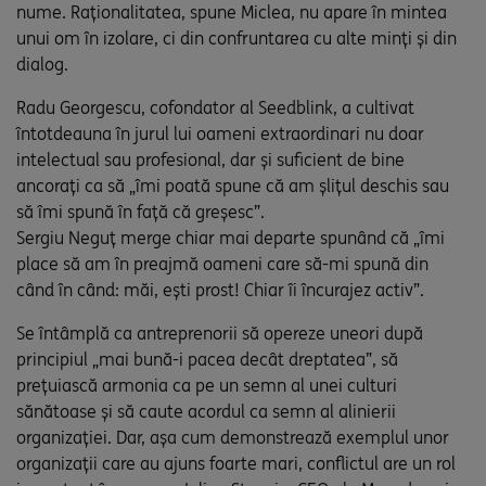
nume. Raționalitatea, spune Miclea, nu apare în mintea
unui om în izolare, ci din confruntarea cu alte minți și din
dialog.
Radu Georgescu, cofondator al Seedblink, a cultivat
întotdeauna în jurul lui oameni extraordinari nu doar
intelectual sau profesional, dar și suficient de bine
ancorați ca să „îmi poată spune că am șlițul deschis sau
să îmi spună în față că greșesc”.
Sergiu Neguț merge chiar mai departe spunând că „îmi
place să am în preajmă oameni care să-mi spună din
când în când: măi, ești prost! Chiar îi încurajez activ”.
Se întâmplă ca antreprenorii să opereze uneori după
principiul „mai bună-i pacea decât dreptatea”, să
prețuiască armonia ca pe un semn al unei culturi
sănătoase și să caute acordul ca semn al alinierii
organizației. Dar, așa cum demonstrează exemplul unor
organizații care au ajuns foarte mari, conflictul are un rol