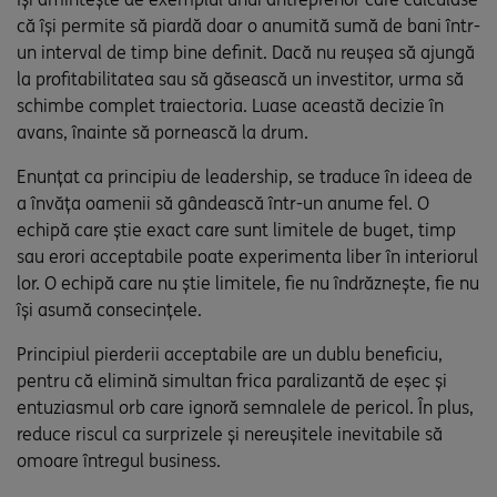
că își permite să piardă doar o anumită sumă de bani într-
un interval de timp bine definit. Dacă nu reușea să ajungă
la profitabilitatea sau să găsească un investitor, urma să
schimbe complet traiectoria. Luase această decizie în
avans, înainte să pornească la drum.
Enunțat ca principiu de leadership, se traduce în ideea de
a învăța oamenii să gândească într-un anume fel. O
echipă care știe exact care sunt limitele de buget, timp
sau erori acceptabile poate experimenta liber în interiorul
lor. O echipă care nu știe limitele, fie nu îndrăznește, fie nu
își asumă consecințele.
Principiul pierderii acceptabile are un dublu beneficiu,
pentru că elimină simultan frica paralizantă de eșec și
entuziasmul orb care ignoră semnalele de pericol. În plus,
reduce riscul ca surprizele și nereușitele inevitabile să
omoare întregul business.