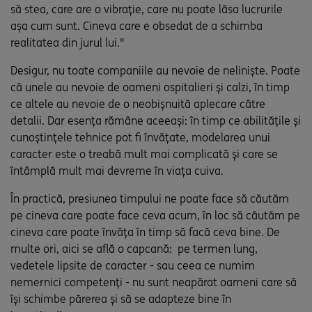
să stea, care are o vibrație, care nu poate lăsa lucrurile
așa cum sunt. Cineva care e obsedat de a schimba
realitatea din jurul lui."
Desigur, nu toate companiile au nevoie de neliniște. Poate
că unele au nevoie de oameni ospitalieri și calzi, în timp
ce altele au nevoie de o neobișnuită aplecare către
detalii. Dar esența rămâne aceeași: în timp ce abilitățile și
cunoștințele tehnice pot fi învățate, modelarea unui
caracter este o treabă mult mai complicată și care se
întâmplă mult mai devreme în viața cuiva.
În practică, presiunea timpului ne poate face să căutăm
pe cineva care poate face ceva acum, în loc să căutăm pe
cineva care poate învăța în timp să facă ceva bine. De
multe ori, aici se află o capcană: pe termen lung,
vedetele lipsite de caracter - sau ceea ce numim
nemernici competenți - nu sunt neapărat oameni care să
își schimbe părerea și să se adapteze bine în