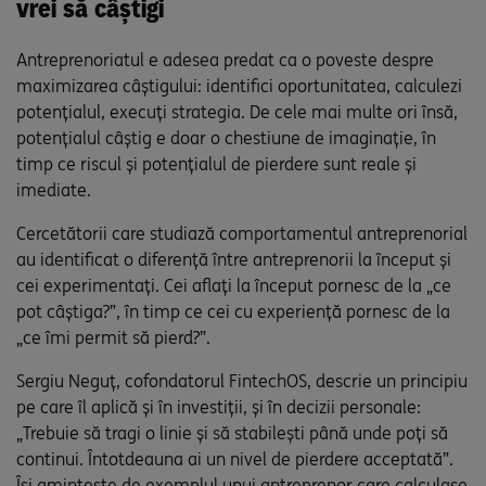
vrei să câștigi
Antreprenoriatul e adesea predat ca o poveste despre
maximizarea câștigului: identifici oportunitatea, calculezi
potențialul, execuți strategia. De cele mai multe ori însă,
potențialul câștig e doar o chestiune de imaginație, în
timp ce riscul și potențialul de pierdere sunt reale și
imediate.
Cercetătorii care studiază comportamentul antreprenorial
au identificat o diferență între antreprenorii la început și
cei experimentați. Cei aflați la început pornesc de la „ce
pot câștiga?”, în timp ce cei cu experiență pornesc de la
„ce îmi permit să pierd?”.
Sergiu Neguț, cofondatorul FintechOS, descrie un principiu
pe care îl aplică și în investiții, și în decizii personale:
„Trebuie să tragi o linie și să stabilești până unde poți să
continui. Întotdeauna ai un nivel de pierdere acceptată”.
Își amintește de exemplul unui antreprenor care calculase