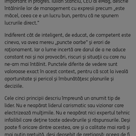
important în progres. Iulian Stanciu, CEO al eMag, descrie
întâlnirile lor de management cu expresii precum „este
măcel, ceea ce e un lucru bun, pentru că ne spunem
lucrurile direct.”
Indiferent cât de inteligent, de educat, de competent este
cineva, va avea mereu „puncte oarbe” și erori de
raționament. Iar o lume incertă are darul de a ne aduce
constant noi și noi provocări, riscuri și situații cu care nu
ne-am mai întâlnit. Punctele diferite de vedere sunt
valoroase exact în acest context, pentru că scot la iveală
oportunitate și pericol și îmbunătățesc planurile și
deciziile.
Cele cinci principii descriu împreună un anumit tip de
lider. Nu e neapărat liderul carismatic sau vizionar care
electrizează mulțimile. Nu e neapărat nici expertul tehnic
infailibil care deține toate adevărurile și răspunsurile. Deși
poate fi oricare dintre acestea, are și o calitate mai rară și
mai puțin prețuită, deși deosebit de prețioasă: aceea de fi