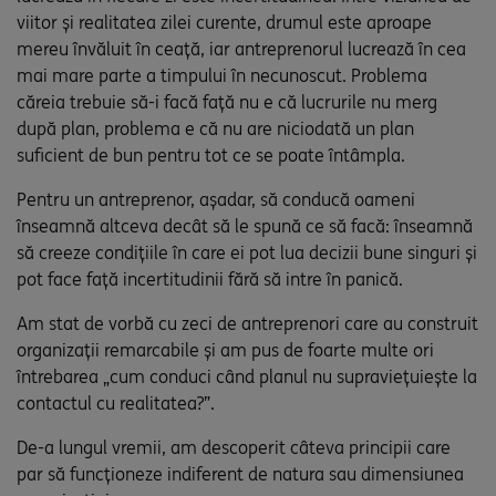
viitor și realitatea zilei curente, drumul este aproape
mereu învăluit în ceață, iar antreprenorul lucrează în cea
mai mare parte a timpului în necunoscut. Problema
căreia trebuie să-i facă față nu e că lucrurile nu merg
după plan, problema e că nu are niciodată un plan
suficient de bun pentru tot ce se poate întâmpla.
Pentru un antreprenor, așadar, să conducă oameni
înseamnă altceva decât să le spună ce să facă: înseamnă
să creeze condițiile în care ei pot lua decizii bune singuri și
pot face față incertitudinii fără să intre în panică.
Am stat de vorbă cu zeci de antreprenori care au construit
organizații remarcabile și am pus de foarte multe ori
întrebarea „cum conduci când planul nu supraviețuiește la
contactul cu realitatea?”.
De-a lungul vremii, am descoperit câteva principii care
par să funcționeze indiferent de natura sau dimensiunea