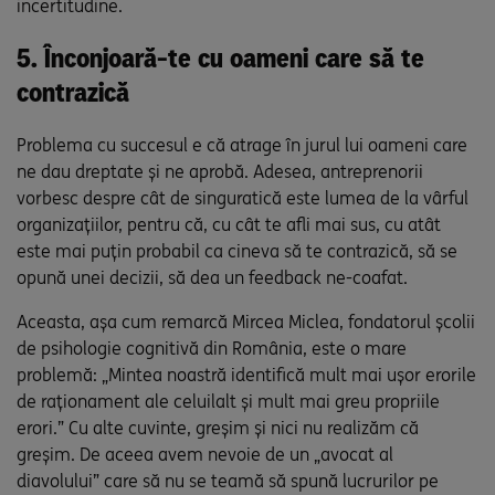
incertitudine.
5. Înconjoară-te cu oameni care să te
contrazică
Problema cu succesul e că atrage în jurul lui oameni care
ne dau dreptate și ne aprobă. Adesea, antreprenorii
vorbesc despre cât de singuratică este lumea de la vârful
organizațiilor, pentru că, cu cât te afli mai sus, cu atât
este mai puțin probabil ca cineva să te contrazică, să se
opună unei decizii, să dea un feedback ne-coafat.
Aceasta, așa cum remarcă Mircea Miclea, fondatorul școlii
de psihologie cognitivă din România, este o mare
problemă: „Mintea noastră identifică mult mai ușor erorile
de raționament ale celuilalt și mult mai greu propriile
erori.” Cu alte cuvinte, greșim și nici nu realizăm că
greșim. De aceea avem nevoie de un „avocat al
diavolului” care să nu se teamă să spună lucrurilor pe