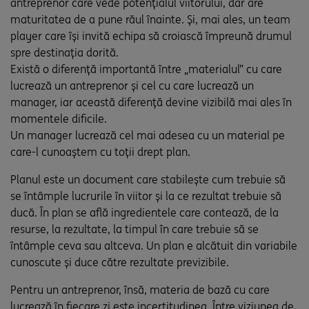
antreprenor care vede potențialul viitorului, dar are
maturitatea de a pune răul înainte. Și, mai ales, un team
player care își invită echipa să croiască împreună drumul
spre destinația dorită.
Există o diferență importantă între „materialul” cu care
lucrează un antreprenor și cel cu care lucrează un
manager, iar această diferență devine vizibilă mai ales în
momentele dificile.
Un manager lucrează cel mai adesea cu un material pe
care-l cunoaștem cu toții drept plan.
Planul este un document care stabilește cum trebuie să
se întâmple lucrurile în viitor și la ce rezultat trebuie să
ducă. În plan se află ingredientele care contează, de la
resurse, la rezultate, la timpul în care trebuie să se
întâmple ceva sau altceva. Un plan e alcătuit din variabile
cunoscute și duce către rezultate previzibile.
Pentru un antreprenor, însă, materia de bază cu care
lucrează în fiecare zi este incertitudinea. Între viziunea de