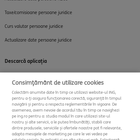
Taxe/comisioane persoane juridice
Curs valutar persoane juridice
Actualizare date persoane juridice
Descarcă aplicația
Consimțământ de utilizare cookies
Colectăm anumite date în timp ce utilizezi website-ul ING,
pentru a-ți asigura funcționarea corectă, siguranță în timpul
navigării și pentru a respecta reglementările în vigoare. De
asemenea, avem nevoie de acordul tău în timp ce navighezi
pe ing.ro pentru a: studia modul în care utilizezi site-ul
nostru și alte servicii, a le putea îmbunătăți, stabili care
dintre produsele, serviciile și ofertele noastre pot fi relevante,
adapta mesajele de marketing pe care le vei vedea pe
Setări cookie
rețelele sociale, în aplicații și pe alte site-uri web. Selectează