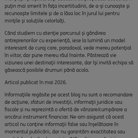
puțin mai smerit în fața incertitudinii, de a-și cunoaște și
recunoaște limitele și de a lăsa loc în jurul lui pentru
mințile și soluțiile celorlalți.
Când studiem cu atenție parcursul și gândirea
antreprenorilor cu experiență, iese la lumină un model
interesant de curaj care, paradoxal, vede mereu potențial
în viitor, dar pune mereu răul înainte. Păstrează vie
viziunea unei destinații interesante, dar își invită echipa să
găsească posibile drumuri până acolo.
Articol publicat în mai 2026.
Informațiile regăsite pe acest blog nu sunt o recomandare
de acțiune, sfaturi de investiții, informații juridice sau
fiscale și nu reprezintă o ofertă de vânzare/cumpărare a
oricărui instrument financiar. Ne-am asigurat că acest
articol nu conține informații false sau înșelătoare în
momentul publicării, dar nu garantăm exactitatea sau