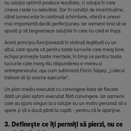
nu soluția optimă produce rezultate, ci soluția în care
cineva crede cu adevărat. Dar în condiții de incertitudine,
când lumea este în continuă schimbare, viteză e uneori
mai importantă decât perfecțiunea. Iar oamenii tind să se
opună și să tergiverseze soluțiile în care nu cred ei înșiși.
Acest principiu funcționează în strânsă legătură cu un
altul, care spune că pentru toate lucrurile care merg bine
echipa primește toate meritele, în timp ce pentru toate
lucrurile care merg rău răspunderea e mereu a
antreprenorului, așa cum subliniază Florin Talpeș: „Liderul
trebuie să își asume eșecurile”.
Un plan mediu executat cu convingere bate de fiecare
dată un plan optim executat fără convingere. Iar oamenii
care au ajuns singuri la o soluție au un motiv personal să o
apere și să o ducă până la capăt - pentru că le aparține.
3. Definește ce îți permiți să pierzi, nu ce