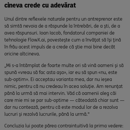
cineva crede cu adevărat
Unul dintre reflexele naturale pentru un antreprenor este
să simtă nevoia de a răspunde la întrebări, de a ști, de a
avea răspunsuri. Ioan Iacob, fondatorul companiei de
tehnologie FlowX.ai, povestește cum a învățat să își țină
în frâu acest impuls de a crede că știe mai bine decât
oricine altcineva.
„Mi s-a întâmplat de foarte multe ori să vină oameni și să
spună «vreau să fac asta așa», iar eu să spun «nu, este
sub-optim». Ei acceptau varianta mea, dar nu ieșea
nimic, pentru că nu credeau în acea soluție. Am renunțat
până la urmă să mai intervin. Văd că oamenii aleg căi
care mie mi se par sub-optime — câteodată chiar sunt —
dar nu contează, pentru că este modul lor de a rezolva
lucruri și rezolvă lucrurile, până la urmă."
Concluzia lui poate părea contraintuitivă la prima vedere: