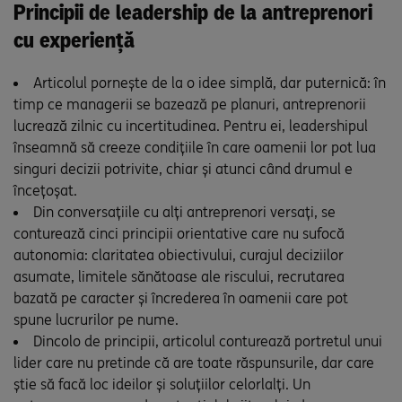
Principii de leadership de la antreprenori
cu experiență
Articolul pornește de la o idee simplă, dar puternică: în
timp ce managerii se bazează pe planuri, antreprenorii
lucrează zilnic cu incertitudinea. Pentru ei, leadershipul
înseamnă să creeze condițiile în care oamenii lor pot lua
singuri decizii potrivite, chiar și atunci când drumul e
încețoșat.
Din conversațiile cu alți antreprenori versați, se
conturează cinci principii orientative care nu sufocă
autonomia: claritatea obiectivului, curajul deciziilor
asumate, limitele sănătoase ale riscului, recrutarea
bazată pe caracter și încrederea în oamenii care pot
spune lucrurilor pe nume.
Dincolo de principii, articolul conturează portretul unui
lider care nu pretinde că are toate răspunsurile, dar care
știe să facă loc ideilor și soluțiilor celorlalți. Un