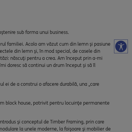
moștenire sub forma unui business.
ierul familiei. Acolo am văzut cum din lemn și pasiune
ectele din lemn și, în mod special, de casele din
stăzi: născuți pentru a crea. Am început prin a-mi
 îmi doresc să continui un drum început şi să îl
rul ei de a construi o afacere durabilă, una „care
stem block house, potrivit pentru locuințe permanente
u introdus și conceptul de Timber Framing, prin care
modulare la unele moderne, la foișoare și mobilier de