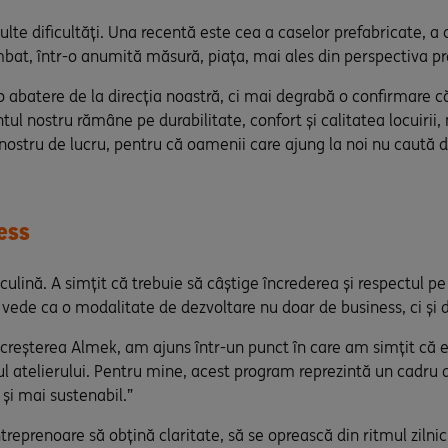
ulte dificultăți. Una recentă este cea a caselor prefabricate, a c
imbat, într-o anumită măsură, piața, mai ales din perspectiva pre
o abatere de la direcția noastră, ci mai degrabă o confirmare
ul nostru rămâne pe durabilitate, confort și calitatea locuirii, 
stru de lucru, pentru că oamenii care ajung la noi nu caută do
ness
ulină. A simțit că trebuie să câștige încrederea și respectul pe
l vede ca o modalitate de dezvoltare nu doar de business, ci și de
creșterea Almek, am ajuns într-un punct în care am simțit că e
drul atelierului. Pentru mine, acest program reprezintă un cadr
și mai sustenabil.”
eprenoare să obțină claritate, să se oprească din ritmul zilnic a