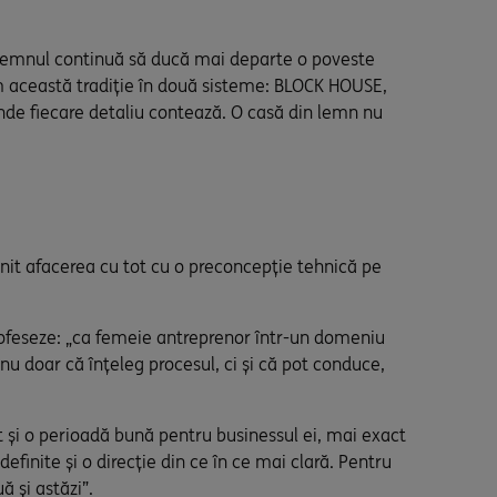
 Lemnul continuă să ducă mai departe o poveste
cem această tradiție în două sisteme: BLOCK HOUSE,
unde fiecare detaliu contează. O casă din lemn nu
enit afacerea cu tot cu o preconcepție tehnică pe
profeseze: „ca femeie antreprenor într-un domeniu
 nu doar că înțeleg procesul, ci și că pot conduce,
at și o perioadă bună pentru businessul ei, mai exact
finite și o direcție din ce în ce mai clară. Pentru
 și astăzi”.