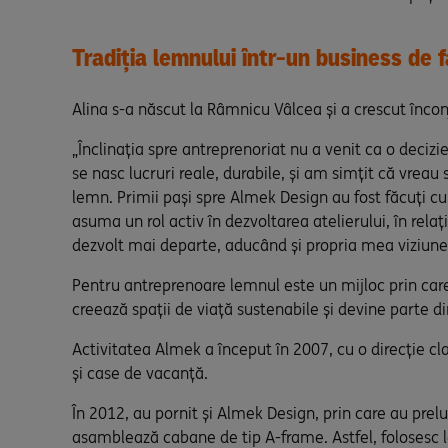
Tradiția lemnului într-un business de f
Alina s-a născut la Râmnicu Vâlcea și a crescut încon
„Înclinația spre antreprenoriat nu a venit ca o deciz
se nasc lucruri reale, durabile, și am simțit că vrea
lemn. Primii pași spre Almek Design au fost făcuți cu
asuma un rol activ în dezvoltarea atelierului, în rela
dezvolt mai departe, aducând și propria mea viziune
Pentru antreprenoare lemnul este un mijloc prin care c
creează spații de viață sustenabile și devine parte 
Activitatea Almek a început în 2007, cu o direcție cl
și case de vacanță.
În 2012, au pornit și Almek Design, prin care au prelu
asamblează cabane de tip A-frame. Astfel, folosesc l