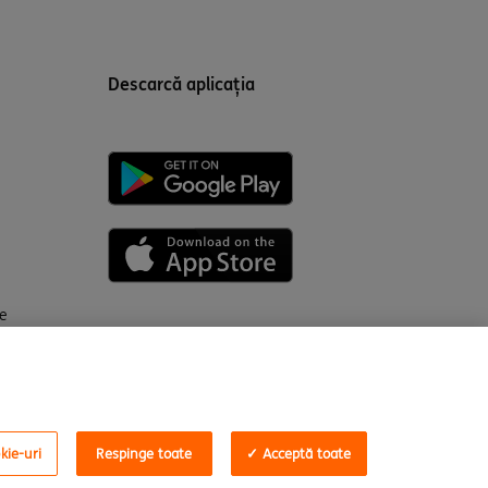
Descarcă aplicația
ce
e
kie-uri
Respinge toate
✓ Acceptă toate