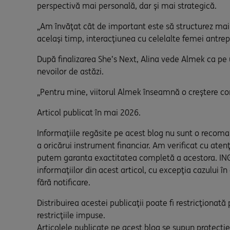
perspectivă mai personală, dar și mai strategică.
„Am învățat cât de important este să structurez mai 
același timp, interacțiunea cu celelalte femei antrepr
După finalizarea She’s Next, Alina vede Almek ca pe u
nevoilor de astăzi.
„Pentru mine, viitorul Almek înseamnă o creștere con
Articol publicat în mai 2026.
Informațiile regăsite pe acest blog nu sunt o recomand
a oricărui instrument financiar. Am verificat cu atenț
putem garanta exactitatea completă a acestora. ING n
informațiilor din acest articol, cu excepția cazului în
fără notificare.
Distribuirea acestei publicații poate fi restricționat
restricțiile impuse.
Articolele publicate pe acest blog se supun protecției