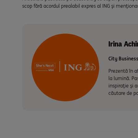
scop fără acordul prealabil expres al ING și menționa
Irina Ach
City Business
Prezentă în a
la lumină. Pa
inspirație și
căutare de po