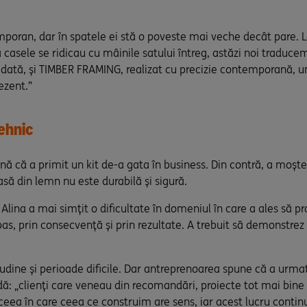
mporan, dar în spatele ei stă o poveste mai veche decât pare.
ă casele se ridicau cu mâinile satului întreg, astăzi noi tradu
tădată, și TIMBER FRAMING, realizat cu precizie contemporană, 
ezent.”
ehnic
nă că a primit un kit de-a gata în business. Din contră, a moșt
ă din lemn nu este durabilă și sigură.
 Alina a mai simțit o dificultate în domeniul în care a ales să 
pas, prin consecvență și prin rezultate. A trebuit să demonstrez
titudine și perioade dificile. Dar antreprenoarea spune că a urm
ă: „clienți care veneau din recomandări, proiecte tot mai bine de
ea în care ceea ce construim are sens, iar acest lucru continuă