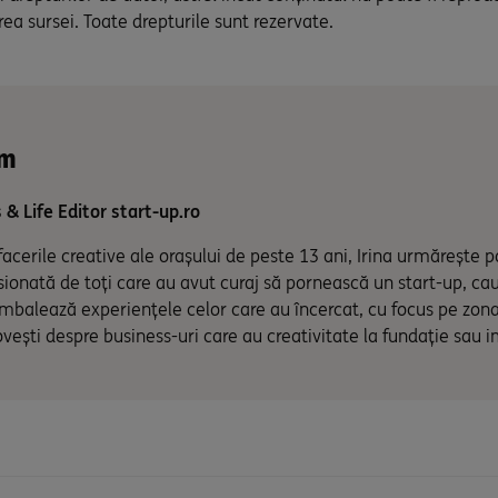
rea sursei. Toate drepturile sunt rezervate.
im
 & Life Editor start-up.ro
facerile creative ale orașului de peste 13 ani, Irina urmărește p
sionată de toți care au avut curaj să pornească un start-up, ca
 ambalează experiențele celor care au încercat, cu focus pe zona
vești despre business-uri care au creativitate la fundație sau 