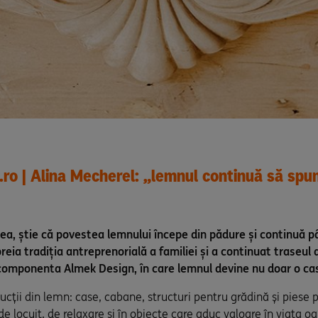
ro | Alina Mecherel: „lemnul continuă să spu
a, știe că povestea lemnului începe din pădure și continuă pâ
preia tradiția antreprenorială a familiei și a continuat traseul
omponenta Almek Design, în care lemnul devine nu doar o casă,
ucții din lemn: case, cabane, structuri pentru grădină și piese 
de locuit, de relaxare și în obiecte care aduc valoare în viața o