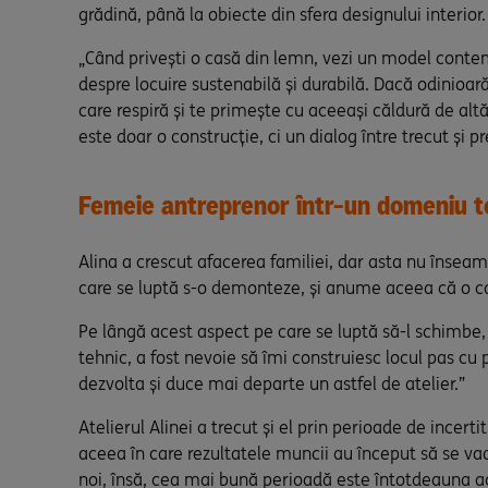
grădină, până la obiecte din sfera designului interior.
„Când privești o casă din lemn, vezi un model conte
despre locuire sustenabilă și durabilă. Dacă odinioar
care respiră și te primește cu aceeași căldură de al
este doar o construcție, ci un dialog între trecut și pr
Femeie antreprenor într-un domeniu t
Alina a crescut afacerea familiei, dar asta nu înseam
care se luptă s-o demonteze, și anume aceea că o cas
Pe lângă acest aspect pe care se luptă să-l schimbe,
tehnic, a fost nevoie să îmi construiesc locul pas cu 
dezvolta și duce mai departe un astfel de atelier.”
Atelierul Alinei a trecut și el prin perioade de incer
aceea în care rezultatele muncii au început să se vad
noi, însă, cea mai bună perioadă este întotdeauna ace