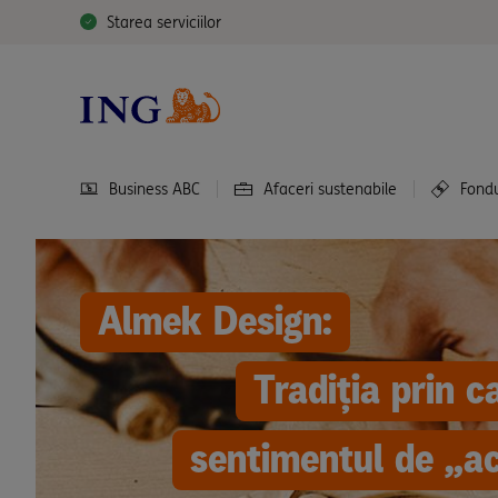
Starea serviciilor
Business ABC
Afaceri sustenabile
Fond
Almek Design:
Tradiția prin 
sentimentul de „a