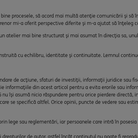
bine procesele, să acord mai multă atenție comunicării și să îm
enor mi-a oferit perspective diferite și m-a ajutat să înțeleg că
n atelier mai bine structurat și mai asumat în direcția sa, unu
struită cu echilibru, identitate și continuitate. Lemnul contin
are de acțiune, sfaturi de investiții, informații juridice sau f
ie informațiile din acest articol pentru a evita erorile sau info
u își asumă nicio răspundere pentru orice pierdere directă, in
 care se specifică altfel. Orice opinii, puncte de vedere sau esti
ă prin lege sau reglementări, iar persoanele care intră în posesi
 drepturilor de autor, astfel încât conținutul nu poate fi reprodu