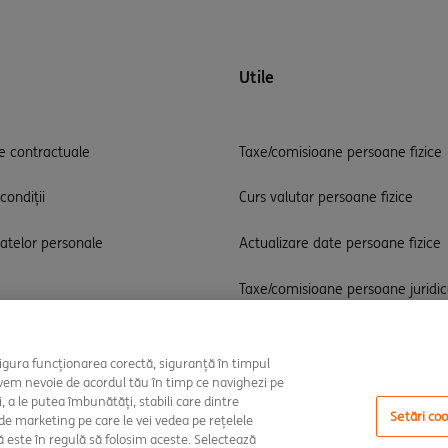
Utile
 contractuale
Taxe/comisioane persoane fizice
condiții
Curs valutar persoane fizice
datelor personale
Actualizare date persoane fizice
Taxe/comisioane persoane juridi
Curs valutar persoane juridice
sigura funcționarea corectă, siguranță în timpul
i petiții
Actualizare date persoane juridic
avem nevoie de acordul tău în timp ce navighezi pe
i, a le putea îmbunătăți, stabili care dintre
Setări coo
 de marketing pe care le vei vedea pe rețelele
că este în regulă să folosim aceste. Selectează