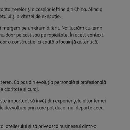
ontainerelor și a caselor ieftine din China. Alina a
țului și a vitezei de execuție.
 că mergem pe un drum diferit. Noi lucrăm cu lemn
nu doar pe cost sau pe rapiditate. În acest context,
ar o construcție, ci caută o locuință autentică,
 teren. Ca pas din evoluția personală și profesională
 claritate și curaj.
ste important să învăț din experiențele altor femei
u de dezvoltare prin care pot duce mai departe ceea
l atelierului și să privească businessul dintr-o