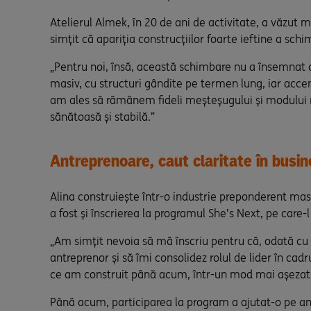
Atelierul Almek, în 20 de ani de activitate, a văzut m
simțit că apariția construcțiilor foarte ieftine a sch
„Pentru noi, însă, această schimbare nu a însemnat 
masiv, cu structuri gândite pe termen lung, iar accent
am ales să rămânem fideli meșteșugului și modului no
sănătoasă și stabilă.”
Antreprenoare, caut claritate în busi
Alina construiește într-o industrie preponderent masc
a fost și înscrierea la programul She’s Next, pe care-
„Am simțit nevoia să mă înscriu pentru că, odată cu 
antreprenor și să îmi consolidez rolul de lider în ca
ce am construit până acum, într-un mod mai așezat 
Până acum, participarea la program a ajutat-o pe antr