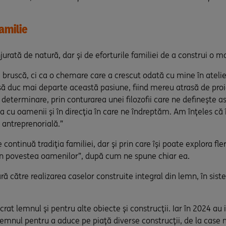
amilie
jurată de natură, dar și de eforturile familiei de a construi o 
ie bruscă, ci ca o chemare care a crescut odată cu mine în atel
u să duc mai departe această pasiune, fiind mereu atrasă de proi
 determinare, prin conturarea unei filozofii care ne definește a
ția cu oamenii și în direcția în care ne îndreptăm. Am înțeles că
 antreprenorială.”
ontinuă tradiția familiei, dar și prin care își poate explora fle
din povestea oamenilor”, după cum ne spune chiar ea.
ară către realizarea caselor construite integral din lemn, în si
crat lemnul și pentru alte obiecte și construcții. Iar în 2024 a
emnul pentru a aduce pe piață diverse construcții, de la case 