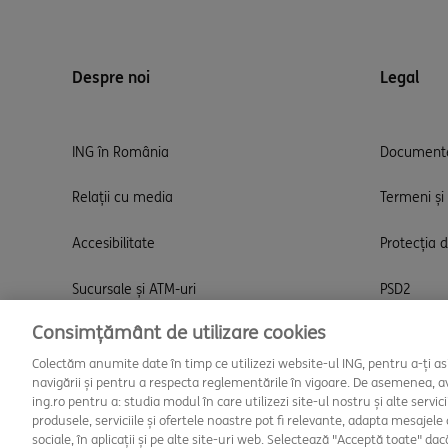
Despre noi
Legal
ING în România
Documente
Relații cu media
Termeni și 
Accesibilitate
Protecția 
Sucursale și ATM-uri
PSD2
Consimțământ de utilizare cookies
Cariere
Promoții
Colectăm anumite date în timp ce utilizezi website-ul ING, pentru a-ți a
Contact
Reclamații ș
navigării și pentru a respecta reglementările în vigoare. De asemenea, 
ing.ro pentru a: studia modul în care utilizezi site-ul nostru și alte servici
produsele, serviciile și ofertele noastre pot fi relevante, adapta mesajele
sociale, în aplicații și pe alte site-uri web. Selectează "Acceptă toate" da