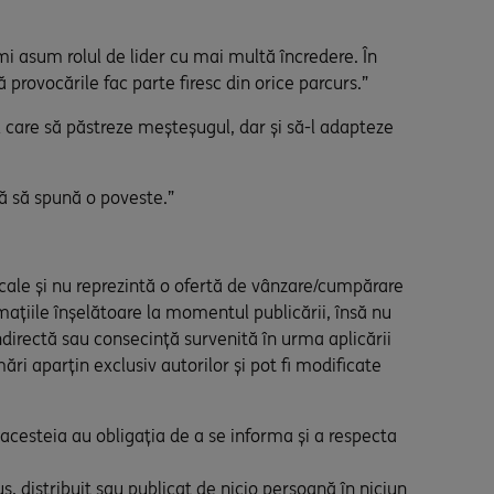
i asum rolul de lider cu mai multă încredere. În
 provocările fac parte firesc din orice parcurs.”
l care să păstreze meșteșugul, dar și să-l adapteze
uă să spună o poveste.”
iscale și nu reprezintă o ofertă de vânzare/cumpărare
rmațiile înșelătoare la momentul publicării, însă nu
directă sau consecință survenită în urma aplicării
mări aparțin exclusiv autorilor și pot fi modificate
a acesteia au obligația de a se informa și a respecta
s, distribuit sau publicat de nicio persoană în niciun