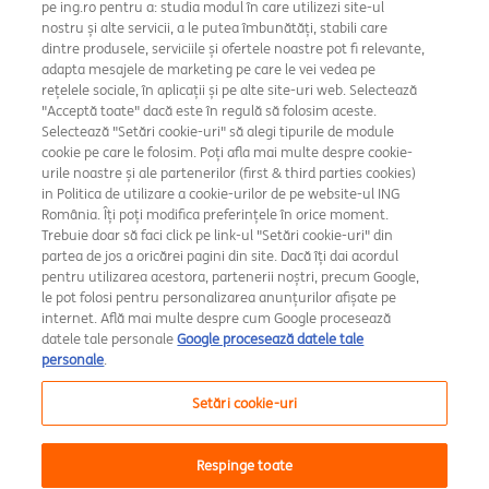
pe ing.ro pentru a: studia modul în care utilizezi site-ul
nostru și alte servicii, a le putea îmbunătăți, stabili care
dintre produsele, serviciile și ofertele noastre pot fi relevante,
adapta mesajele de marketing pe care le vei vedea pe
rețelele sociale, în aplicații și pe alte site-uri web. Selectează
"Acceptă toate" dacă este în regulă să folosim aceste.
Selectează "Setări cookie-uri" să alegi tipurile de module
cookie pe care le folosim. Poți afla mai multe despre cookie-
Setări cookie
urile noastre și ale partenerilor (first & third parties cookies)
in Politica de utilizare a cookie-urilor de pe website-ul ING
Rate și dobânzi
România. Îți poți modifica preferințele în orice moment.
Trebuie doar să faci click pe link-ul "Setări cookie-uri" din
Securitate
partea de jos a oricărei pagini din site. Dacă îți dai acordul
pentru utilizarea acestora, partenerii noștri, precum Google,
le pot folosi pentru personalizarea anunțurilor afișate pe
Amsterdam Broker de Asigurare
internet. Află mai multe despre cum Google procesează
datele tale personale
Google procesează datele tale
Raportări avertizori în interes public
personale
.
MiFID
Setări cookie-uri
A.N.P.C.
Respinge toate