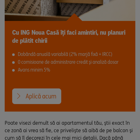
Cu ING Noua Casă îți faci amintiri, nu planuri
de plătit chirii
Dobândă anuală variabilă (2% marjă fixă + IRCC)
0 comisioane de administrare credit și analiză dosar
Avans minim 5%
Aplică acum
Poate visezi demult să ai apartamentul tău, știi exact în
ce zonă ai vrea să fie, ce priveliște să aibă de pe balcon și
cum să îl decorezi în cele mai mici detalii. Dacă până