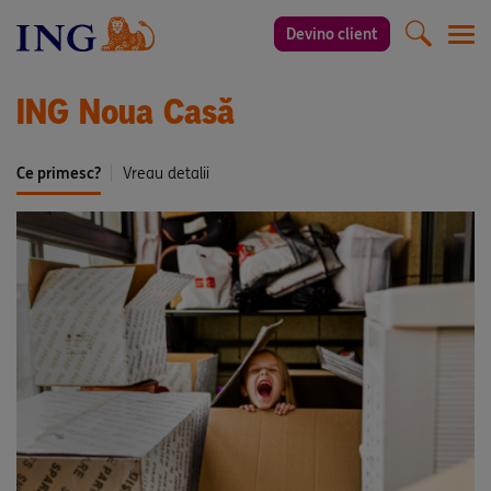
Devino client
Men
ING Noua Casă
Ce primesc?
Vreau detalii