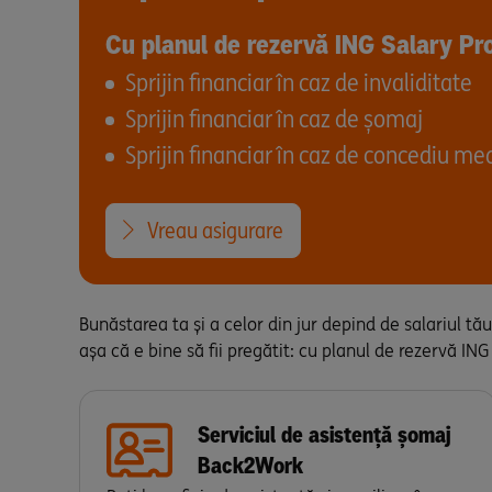
Cu planul de rezervă ING Salary Pro
Sprijin financiar în caz de invaliditate
Sprijin financiar în caz de șomaj
Sprijin financiar în caz de concediu me
Vreau asigurare
Bunăstarea ta și a celor din jur depind de salariul tă
așa că e bine să fii pregătit: cu planul de rezervă ING
Serviciul de asistență șomaj
Back2Work