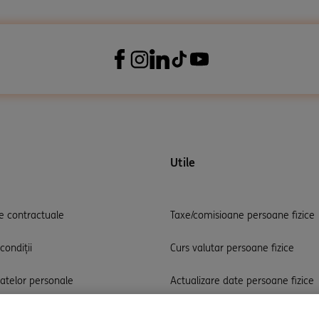
Utile
 contractuale
Taxe/comisioane persoane fizice
condiții
Curs valutar persoane fizice
datelor personale
Actualizare date persoane fizice
Taxe/comisioane persoane juridi