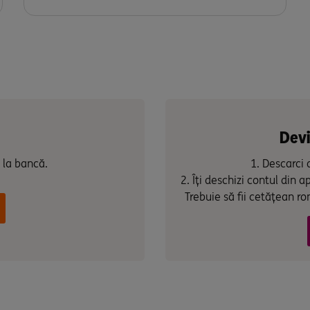
Devi
m la bancă.
Descarci 
Îți deschizi contul din a
Trebuie să fii cetățean ro