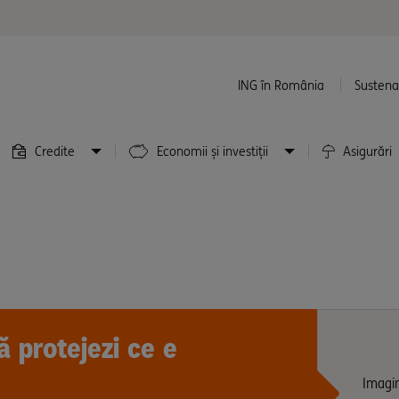
ING în România
Sustenab
Credite
Economii și investiții
Asigurări
ă protejezi ce e
Imagin