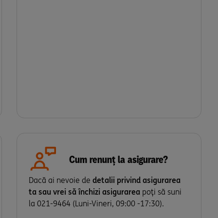
24.000 lei
1000 lei/lună
48.000 lei
1500 lei/lună
Cum renunț la asigurare?
Dacă ai nevoie de
detalii privind asigurarea
ta sau vrei să închizi asigurarea
poți să suni
la 021-9464 (Luni-Vineri, 09:00 -17:30).