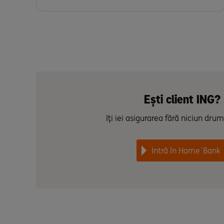
Ești client ING?
Iți iei asigurarea fără niciun dru
Intră în Home`Bank