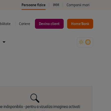
Persoane fizice
IMM
Companii mari
ilitate
Cariere
Devino client
Home'Bank
e indisponibila - pentru a vizualiza imaginea activati