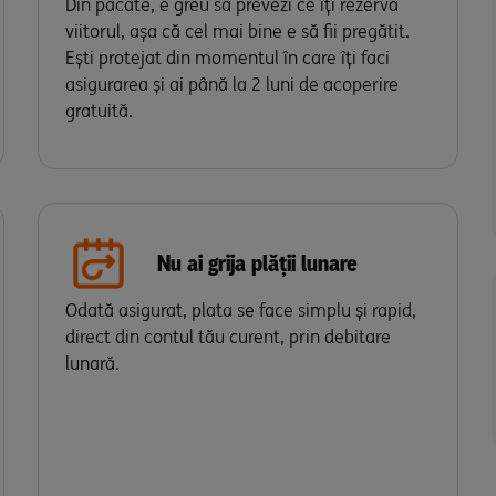
Din păcate, e greu să prevezi ce îți rezervă
viitorul, așa că cel mai bine e să fii pregătit.
Ești protejat din momentul în care îți faci
asigurarea și ai până la 2 luni de acoperire
gratuită.
Nu ai grija plății lunare
Odată asigurat, plata se face simplu și rapid,
direct din contul tău curent, prin debitare
lunară.
Despăgubire în
Despăgubire în caz de
caz de boala*
concediu medical prelungit
12.000 lei
500 lei/lună