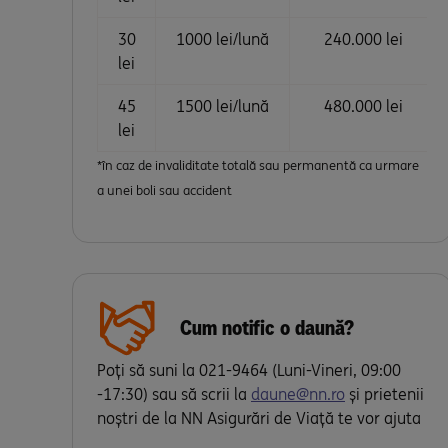
30
1000 lei/lună
240.000 lei
lei
45
1500 lei/lună
480.000 lei
lei
*în caz de invaliditate totală sau permanentă ca urmare
a unei boli sau accident
Cum notific o daună?
Poți să suni la 021-9464 (Luni-Vineri, 09:00
-17:30) sau să scrii la
daune@nn.ro
și prietenii
noștri de la NN Asigurări de Viață te vor ajuta