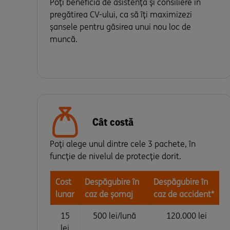
Poți beneficia de asistență și consiliere în
pregătirea CV-ului, ca să îți maximizezi
șansele pentru găsirea unui nou loc de
muncă.
Cât costă
Poți alege unul dintre cele 3 pachete, în
funcție de nivelul de protecție dorit.
Cost
Despăgubire în
Despăgubire în
lunar
caz de șomaj
caz de accident*
15
500 lei/lună
120.000 lei
lei