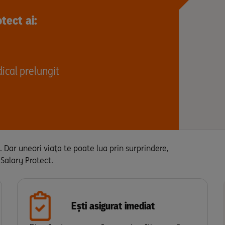
tect ai:
dical prelungit
u. Dar uneori viața te poate lua prin surprindere,
 Salary Protect.
Ești asigurat imediat