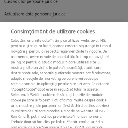
Curs valutar persoane juridice
Actualizare date persoane juridice
Consimțământ de utilizare cookies
Descarcă aplicația
Colectăm anumite date în timp ce utilizezi website-ul ING,
pentru a-ți asigura funcționarea corectă, siguranță în timpul
navigării și pentru a respecta reglementările în vigoare. De
asemenea, avem nevoie de acordul tău în timp ce navighezi
pe ing.ro pentru a: studia modul în care utilizezi site-ul
nostru și alte servicii, a le putea îmbunătăți, stabili care
dintre produsele, serviciile și ofertele noastre pot fi relevante,
adapta mesajele de marketing pe care le vei vedea pe
rețelele sociale, în aplicații și pe alte site-uri web. Selectează
"Acceptă toate" dacă este în regulă să folosim aceste.
Selectează "Setări cookie-uri" să alegi tipurile de module
cookie pe care le folosim. Poți afla mai multe despre cookie-
Setări cookie
urile noastre și ale partenerilor (first & third parties cookies)
in Politica de utilizare a cookie-urilor de pe website-ul ING
Rate și dobânzi
România. Îți poți modifica preferințele în orice moment.
Trebuie doar să faci click pe link-ul "Setări cookie-uri" din
Securitate
partea de jos a oricărei pagini din site. Dacă îți dai acordul