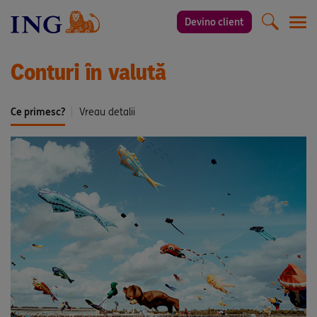
Devino client
Men
Conturi în valută
Ce primesc?
Vreau detalii