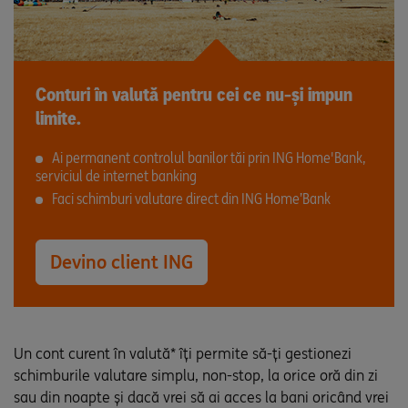
Conturi în valută pentru cei ce nu-și impun
limite.
Ai permanent controlul banilor tăi prin ING Home'Bank,
serviciul de internet banking
Faci schimburi valutare direct din ING Home’Bank
Devino client ING
Un cont curent în valută* îți permite să-ți gestionezi
schimburile valutare simplu, non-stop, la orice oră din zi
sau din noapte și dacă vrei să ai acces la bani oricând vrei