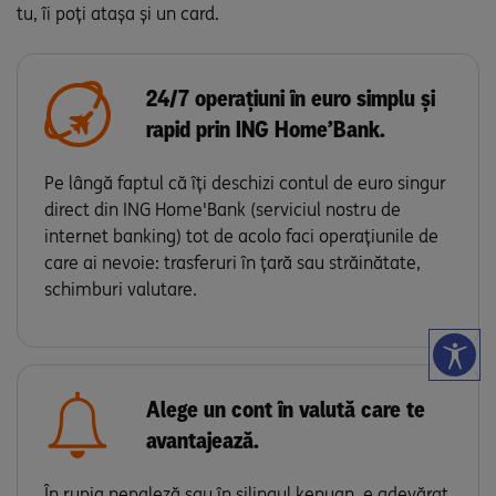
tu, îi poți atașa și un card.
24/7 operațiuni în euro simplu și
rapid prin ING Home’Bank.
Pe lângă faptul că îți deschizi contul de euro singur
direct din ING Home'Bank (serviciul nostru de
internet banking) tot de acolo faci operațiunile de
care ai nevoie: trasferuri în țară sau străinătate,
schimburi valutare.
Alege un cont în valută care te
avantajează.
În rupia nepaleză sau în șilingul kenyan, e adevărat