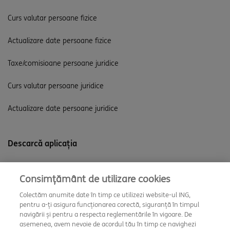
Curs valutar persoane fizice
Actualizare date persoane fizice
Taxe/comisioane persoane juridice
Curs valutar persoane juridice
Actualizare date persoane juridice
Descarcă aplicația
Consimțământ de utilizare cookies
Colectăm anumite date în timp ce utilizezi website-ul ING,
pentru a-ți asigura funcționarea corectă, siguranță în timpul
navigării și pentru a respecta reglementările în vigoare. De
asemenea, avem nevoie de acordul tău în timp ce navighezi