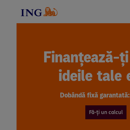
Finanțează-ț
ideile tale 
Dobândă fixă garantată
Fă-ți un calcul