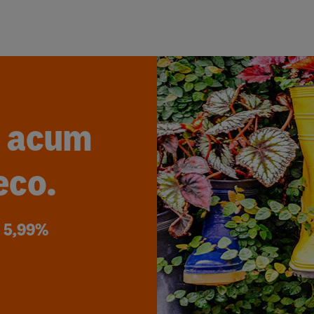
i acum
eco.
: 5,99%