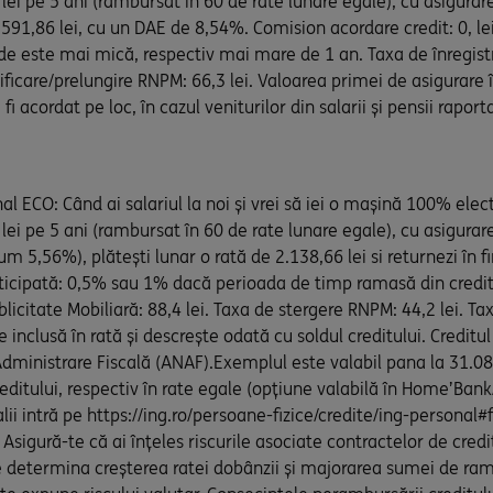
ei pe 5 ani (rambursat în 60 de rate lunare egale), cu asigurar
129.591,86 lei, cu un DAE de 8,54%. Comision acordare credit: 0, 
 este mai mică, respectiv mai mare de 1 an. Taxa de înregistra
ficare/prelungire RNPM: 66,3 lei. Valoarea primei de asigurare în
fi acordat pe loc, în cazul veniturilor din salarii și pensii rap
 ECO: Când ai salariul la noi și vrei să iei o mașină 100% elec
lei pe 5 ani (rambursat în 60 de rate lunare egale), cu asigura
m 5,56%), plătești lunar o rată de 2.138,66 lei si returnezi în 
anticipată: 0,5% sau 1% dacă perioada de timp ramasă din credi
blicitate Mobiliară: 88,4 lei. Taxa de stergere RNPM: 44,2 lei. T
 inclusă în rată și descrește odată cu soldul creditului. Creditul 
 Administrare Fiscală (ANAF).Exemplul este valabil pana la 31.0
ditului, respectiv în rate egale (opțiune valabilă în Home’Bank
alii intră pe https://ing.ro/persoane-fizice/credite/ing-personal
. Asigură-te că ai înțeles riscurile asociate contractelor de credit,
ate determina creșterea ratei dobânzii și majorarea sumei de ra