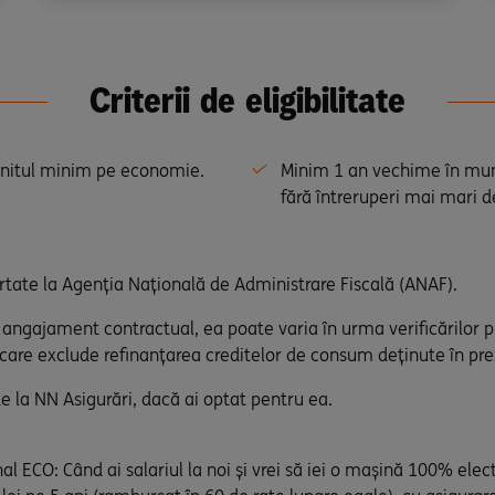
Criterii de eligibilitate
venitul minim pe economie.
Minim 1 an vechime în munc
fără întreruperi mai mari de
aportate la Agenția Națională de Administrare Fiscală (ANAF).
n angajament contractual, ea poate varia în urma verificărilor 
 care exclude refinanțarea creditelor de consum deținute în pre
e la NN Asigurări, dacă ai optat pentru ea.
 ECO: Când ai salariul la noi și vrei să iei o mașină 100% elec