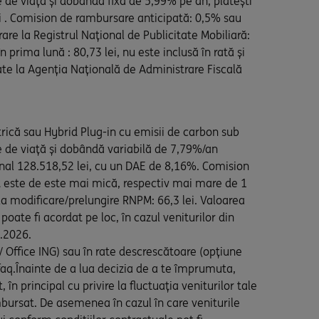
e de viață și dobândă fixă de 5,99% pe an, plătești
lei . Comision de rambursare anticipată: 0,5% sau
re la Registrul Național de Publicitate Mobiliară:
 prima lună : 80,73 lei, nu este inclusă în rată și
ortate la Agenția Națională de Administrare Fiscală
trică sau Hybrid Plug-in cu emisii de carbon sub
re de viață și dobândă variabilă de 7,79%/an
final 128.518,52 lei, cu un DAE de 8,16%. Comision
t este de este mai mică, respectiv mai mare de 1
axa modificare/prelungire RNPM: 66,3 lei. Valoarea
poate fi acordat pe loc, în cazul veniturilor din
8.2026.
/ Office ING) sau în rate descrescătoare (opțiune
#faq.Înainte de a lua decizia de a te împrumuta,
 în principal cu privire la fluctuația veniturilor tale
mbursat. De asemenea în cazul în care veniturile