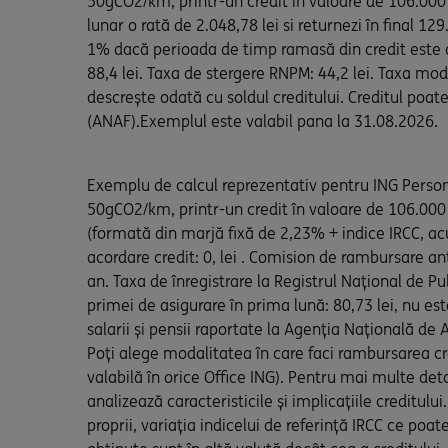
50gCO2/km, printr-un credit în valoare de 106.000 l
lunar o rată de 2.048,78 lei si returnezi în final 
1% dacă perioada de timp ramasă din credit este de
88,4 lei. Taxa de stergere RNPM: 44,2 lei. Taxa modi
descrește odată cu soldul creditului. Creditul poate 
(ANAF).Exemplul este valabil pana la 31.08.2026.
Exemplu de calcul reprezentativ pentru ING Personal
50gCO2/km, printr-un credit în valoare de 106.000 
(formată din marjă fixă de 2,23% + indice IRCC, acu
acordare credit: 0, lei . Comision de rambursare 
an. Taxa de înregistrare la Registrul Național de Pu
primei de asigurare în prima lună: 80,73 lei, nu este
salarii și pensii raportate la Agenția Națională de
Poți alege modalitatea în care faci rambursarea cre
valabilă în orice Office ING). Pentru mai multe det
analizează caracteristicile și implicațiile creditului
proprii, variația indicelui de referință IRCC ce po