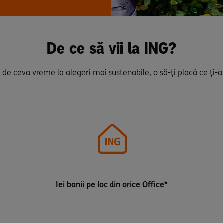
De ce să vii la ING?
 de ceva vreme la alegeri mai sustenabile, o să-ți placă ce ți-
Iei banii pe loc din orice Office*