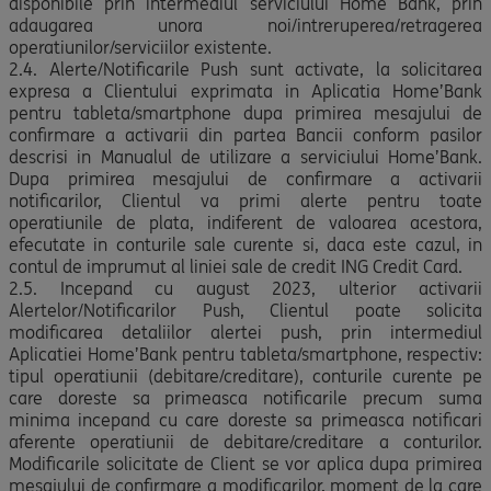
disponibile prin intermediul serviciului Home Bank, prin
adaugarea unora noi/intreruperea/retragerea
operatiunilor/serviciilor existente.
2.4. Alerte/Notificarile Push sunt activate, la solicitarea
expresa a Clientului exprimata in Aplicatia Home’Bank
pentru tableta/smartphone dupa primirea mesajului de
confirmare a activarii din partea Bancii conform pasilor
descrisi in Manualul de utilizare a serviciului Home’Bank.
Dupa primirea mesajului de confirmare a activarii
notificarilor, Clientul va primi alerte pentru toate
operatiunile de plata, indiferent de valoarea acestora,
efecutate in conturile sale curente si, daca este cazul, in
contul de imprumut al liniei sale de credit ING Credit Card.
2.5. Incepand cu august 2023, ulterior activarii
Alertelor/Notificarilor Push, Clientul poate solicita
modificarea detaliilor alertei push, prin intermediul
Aplicatiei Home’Bank pentru tableta/smartphone, respectiv:
tipul operatiunii (debitare/creditare), conturile curente pe
care doreste sa primeasca notificarile precum suma
minima incepand cu care doreste sa primeasca notificari
aferente operatiunii de debitare/creditare a conturilor.
Modificarile solicitate de Client se vor aplica dupa primirea
mesajului de confirmare a modificarilor, moment de la care