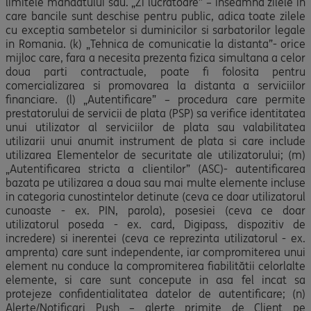
limitele mandatului sau. „Zi lucrătoare” – inseamnă zilele in
care bancile sunt deschise pentru public, adica toate zilele
cu exceptia sambetelor si duminicilor si sarbatorilor legale
in Romania. (k) „Tehnica de comunicatie la distanta”- orice
mijloc care, fara a necesita prezenta fizica simultana a celor
doua parti contractuale, poate fi folosita pentru
comercializarea si promovarea la distanta a serviciilor
financiare. (l) „Autentificare” – procedura care permite
prestatorului de servicii de plata (PSP) sa verifice identitatea
unui utilizator al serviciilor de plata sau valabilitatea
utilizarii unui anumit instrument de plata si care include
utilizarea Elementelor de securitate ale utilizatorului; (m)
„Autentificarea stricta a clientilor” (ASC)- autentificarea
bazata pe utilizarea a doua sau mai multe elemente incluse
in categoria cunostintelor detinute (ceva ce doar utilizatorul
cunoaste - ex. PIN, parola), posesiei (ceva ce doar
utilizatorul poseda - ex. card, Digipass, dispozitiv de
incredere) si inerentei (ceva ce reprezinta utilizatorul - ex.
amprenta) care sunt independente, iar compromiterea unui
element nu conduce la compromiterea fiabilitătii celorlalte
elemente, si care sunt concepute in asa fel incat sa
protejeze confidentialitatea datelor de autentificare; (n)
Alerte/Notificari Push – alerte primite de Client pe