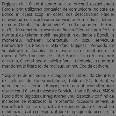
Digipass-ului. Clientul poate solicita oricand dezactivarea
Parolei prin utilizarea canalelor de comunicare indicate de
Banca in acest scop, in acest caz dezactivarea Parolei
echivaland cu dezactivarea serviciului Home Bank detinut
de catre Client. „Cod de activare” – cod alfanumeric format
din 5 - 10 caractere transmis de Banca Clientului prin SMS la
numarul de telefon mobil inregistrat in evidentele Bancii, la
momentul incheierii Contractului, in cazul serviciului
Home’Bank cu Parola si SMS (fara Digipass). Perioada de
valabilitate a Codului de activare este mentionata in
mesajul SMS transmis de catre Banca. In cazul expirarii
acestuia, Clientul poate solicita Bancii telefonic, la numarul
mentionat la litera (a) de mai sus, un nou Cod de activare.
“Dispozitiv de incredere - echipament utilizat de Client (de
ex. telefon de tip smartphone, tableta, PC, laptop) si
inregistrat in sistemele Bancii pentru autentificari ulterioare
atunci cand Clientul foloseste Serviciul Home Bank cu SMS si
Parola (fara Digipass). Inregistrarea unui dispozitiv ca fiind de
incredere se realizeaza la momentul accesarii serviciului
Home’Bank de pe dispozitivul respectiv, daca Clientul nu
debifeaza casuta corespunzatoare din pagina de acces si cu