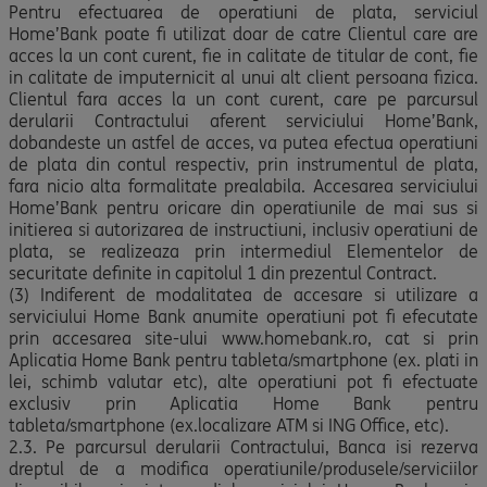
Pentru efectuarea de operatiuni de plata, serviciul
Home’Bank poate fi utilizat doar de catre Clientul care are
acces la un cont curent, fie in calitate de titular de cont, fie
in calitate de imputernicit al unui alt client persoana fizica.
Clientul fara acces la un cont curent, care pe parcursul
derularii Contractului aferent serviciului Home’Bank,
dobandeste un astfel de acces, va putea efectua operatiuni
de plata din contul respectiv, prin instrumentul de plata,
fara nicio alta formalitate prealabila. Accesarea serviciului
Home’Bank pentru oricare din operatiunile de mai sus si
initierea si autorizarea de instructiuni, inclusiv operatiuni de
plata, se realizeaza prin intermediul Elementelor de
securitate definite in capitolul 1 din prezentul Contract.
(3) Indiferent de modalitatea de accesare si utilizare a
serviciului Home Bank anumite operatiuni pot fi efecutate
prin accesarea site-ului www.homebank.ro, cat si prin
Aplicatia Home Bank pentru tableta/smartphone (ex. plati in
lei, schimb valutar etc), alte operatiuni pot fi efectuate
exclusiv prin Aplicatia Home Bank pentru
tableta/smartphone (ex.localizare ATM si ING Office, etc).
2.3. Pe parcursul derularii Contractului, Banca isi rezerva
dreptul de a modifica operatiunile/produsele/serviciilor