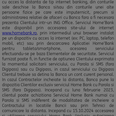
cu acces la distanta de tip internet banking, din conturile
sale deschise la Banca si/sau din conturile unei alte
persoane fizice pe care este imputernicit, precum si
administrarea relatiei de afaceri cu Banca fara a fi necesara
prezenta Clientului intr-un ING Office. Serviciul Home’Bank
este disponibil prin accesarea site-ului de internet
www.homebank.ro
, prin intermediul unui browser instalat
pe un dispozitiv cu acces la internet (ex: PC, laptop, telefon
mobil, etc) sau prin descarcarea Aplicatiei Home’Bank
pentru tableta/smartphone, acesarea serviciului
efectuandu-se pe baza Elementelor de securitate. Serviciul
furnizat poate fi, in functie de optiunea Clientului exprimata
la momentul solicitarii serviciului, cu Parola si SMS (fara
Digipass) sau cu Digipass, in cazul serviciului cu Digipass
Clientul trebuie sa detina la Banca un cont curent personal.
In cazul Contractelor incheiate la distanta, Banca pune la
dispozitia Clientilor exclusiv serviciul Home Bank cu Parola si
SMS (fara Digipass). Incepand cu luna februarie 2023,
clientul poate achizitiona Serviciul Home Bank numai cu
Parola si SMS indiferent de modalitatea de incheiere a
Contractului in locatiile Bancii sau prin Tehnici de
comunicare la distanta. Incepand cu 15.10.2024 accesarea
si utilizarea serviciului Home Bank (inclusiv autorizarea