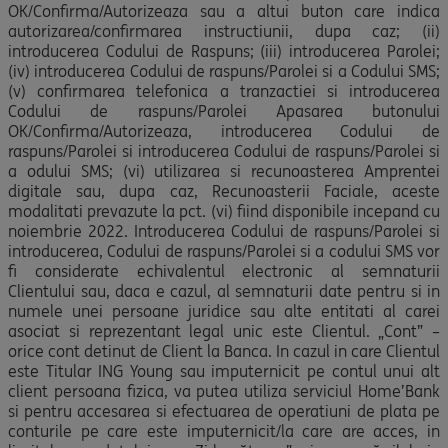
OK/Confirma/Autorizeaza sau a altui buton care indica
autorizarea/confirmarea instructiunii, dupa caz; (ii)
introducerea Codului de Raspuns; (iii) introducerea Parolei;
(iv) introducerea Codului de raspuns/Parolei si a Codului SMS;
(v) confirmarea telefonica a tranzactiei si introducerea
Codului de raspuns/Parolei Apasarea butonului
OK/Confirma/Autorizeaza, introducerea Codului de
raspuns/Parolei si introducerea Codului de raspuns/Parolei si
a odului SMS; (vi) utilizarea si recunoasterea Amprentei
digitale sau, dupa caz, Recunoasterii Faciale, aceste
modalitati prevazute la pct. (vi) fiind disponibile incepand cu
noiembrie 2022. Introducerea Codului de raspuns/Parolei si
introducerea, Codului de raspuns/Parolei si a codului SMS vor
fi considerate echivalentul electronic al semnaturii
Clientului sau, daca e cazul, al semnaturii date pentru si in
numele unei persoane juridice sau alte entitati al carei
asociat si reprezentant legal unic este Clientul. „Cont” –
orice cont detinut de Client la Banca. In cazul in care Clientul
este Titular ING Young sau imputernicit pe contul unui alt
client persoana fizica, va putea utiliza serviciul Home’Bank
si pentru accesarea si efectuarea de operatiuni de plata pe
conturile pe care este imputernicit/la care are acces, in