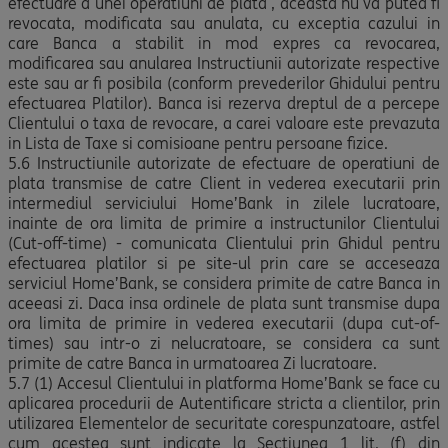
efectuare a unei operatiuni de plata , aceasta nu va putea fi
revocata, modificata sau anulata, cu exceptia cazului in
care Banca a stabilit in mod expres ca revocarea,
modificarea sau anularea Instructiunii autorizate respective
este sau ar fi posibila (conform prevederilor Ghidului pentru
efectuarea Platilor). Banca isi rezerva dreptul de a percepe
Clientului o taxa de revocare, a carei valoare este prevazuta
in Lista de Taxe si comisioane pentru persoane fizice.
5.6 Instructiunile autorizate de efectuare de operatiuni de
plata transmise de catre Client in vederea executarii prin
intermediul serviciului Home’Bank in zilele lucratoare,
inainte de ora limita de primire a instructunilor Clientului
(Cut-off-time) - comunicata Clientului prin Ghidul pentru
efectuarea platilor si pe site-ul prin care se acceseaza
serviciul Home’Bank, se considera primite de catre Banca in
aceeasi zi. Daca insa ordinele de plata sunt transmise dupa
ora limita de primire in vederea executarii (dupa cut-of-
times) sau intr-o zi nelucratoare, se considera ca sunt
primite de catre Banca in urmatoarea Zi lucratoare.
5.7 (1) Accesul Clientului in platforma Home’Bank se face cu
aplicarea procedurii de Autentificare stricta a clientilor, prin
utilizarea Elementelor de securitate corespunzatoare, astfel
cum acestea sunt indicate la Sectiunea 1 lit. (f) din