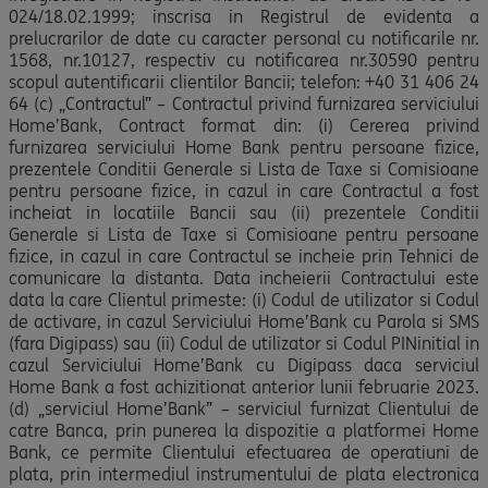
024/18.02.1999; inscrisa in Registrul de evidenta a
prelucrarilor de date cu caracter personal cu notificarile nr.
1568, nr.10127, respectiv cu notificarea nr.30590 pentru
scopul autentificarii clientilor Bancii; telefon: +40 31 406 24
64 (c) „Contractul” – Contractul privind furnizarea serviciului
Home’Bank, Contract format din: (i) Cererea privind
furnizarea serviciului Home Bank pentru persoane fizice,
prezentele Conditii Generale si Lista de Taxe si Comisioane
pentru persoane fizice, in cazul in care Contractul a fost
incheiat in locatiile Bancii sau (ii) prezentele Conditii
Generale si Lista de Taxe si Comisioane pentru persoane
fizice, in cazul in care Contractul se incheie prin Tehnici de
comunicare la distanta. Data incheierii Contractului este
data la care Clientul primeste: (i) Codul de utilizator si Codul
de activare, in cazul Serviciului Home’Bank cu Parola si SMS
(fara Digipass) sau (ii) Codul de utilizator si Codul PINinitial in
cazul Serviciului Home’Bank cu Digipass daca serviciul
Home Bank a fost achizitionat anterior lunii februarie 2023.
(d) „serviciul Home’Bank” – serviciul furnizat Clientului de
catre Banca, prin punerea la dispozitie a platformei Home
Bank, ce permite Clientului efectuarea de operatiuni de
plata, prin intermediul instrumentului de plata electronica