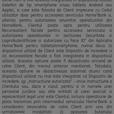
(telefon de tip smartphone si/sau tableta Android sau
Apple), si care este folosita de Client impreuna cu Codul
utilizator doar pentru accesarea serviciului Home’Bank si,
ulterior, pentru autorizarea anumitor operatiunilor din
HomeBank. Clientul poate opta pentru utilizarea
Recunoasterii faciale pentru accesarea serviciului si
autorizarea operatiunilor in sectiunea Securitate si
Login/Autentificare si autorizare cu Face ID” din Aplicatia
Home’Bank pentru tableta/smartphone, numai daca: (i)
dispozitivul utilizat de Client este Dispozitiv de incredere si
(ii) recunoastere faciala a fost inregistrata in dispozitivul
utilizat. Aceasta optiune poate fi dezactivata oricand de
catre Client, din meniul anterior mentionat. Totodata,
aceasta optiune se dezactiveaza automat atunci cand
dispozitivul utilizat nu mai este inregistrat ca Dispozitiv de
incredere. (g) „Instructiune autorizata” – orice instructiune a
Clientului sau, daca e cazul, pentru si in numele unei
persoane juridice sau alte entitati al carei asociat si
reprezentant legal unic este Clientul, inclusiv operatiune de
plata transmisa prin intermediul serviciului Home’Bank si
considerata irevocabila de catre Client prin una din
urmatoarele modalitati: (i) apasarea butonului