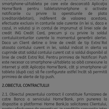
smartphone-ul/tableta pe care este descarcată Aplicaţia
Home’Bank pentru tableta/smartphone si actívate
notificarile cu privire la operatiunile de plata
(creditari/debitari), indiferent de valoarea acestora,
efectuate exclusiv in conturile sale curente (in lei si, daca e
cazul, in valuta) şi in contul de imprumut al liniei sale de
credit ING Credit Card, precum şi cu privire la soldul
contului/conturilor curente la momentul generării alertei.
Daca un Client detine o linie de credit de tip Extra`Rol
atasata contului curent in lei, soldul indicat in alerta va
cuprinde atat soldul contului curent cat si soldul disponibil al
linie de credit Extra`Rol. Pentru primirea de Notificari Push
este necesar ca smartphone-ul/tableta sa aibă conexiune la
internet şi atât Aplicaţia Home’Bank, cât şi smartphone-ul/
tableta (după caz) să fie configurate astfel încât să permită
primirea de alerte de tip push.
2.OBIECTUL CONTRACTULUI
2.1. Obiectul prezentului contract il constituie furnizarea de
catre Banca a serviciului Home’Bank, prin punerea la
dispozitie a platformei Home Bank,la solicitarea Clientului,
pentru efectuarea de operatiuni, in conditiile convenite intre