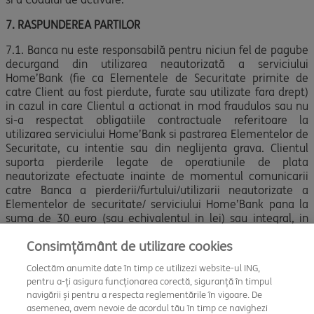
7. RASPUNDEREA PARTILOR
7.1. Banca nu este responsabilă pentru niciun fel de pagube
decurgand din utilizarea neautorizată a serviciului
Home’Bank (fie ca Elementele de Securitate primite de
catre Client au fost pierdute, furate sau utilizate fara drept)
in cazul in care Clientul a actionat in mod fraudulos sau nu
si-a respectat obligatiile contractuale referitoare la
utilizarea serviciului Home’Bank si pastrarea Elementelor de
Securitate, cu intentie sau din neglijenta grava. Clientul
suporta pierderile legate de operatiunile de plata
neautorizate efectuate inainte de momentul comunicarii
catre Banca a pierderii/furtului/utilizarii neautorizate a
Elementelor de securitate/ serviciului Home’Bank pana la
suma de 30 euro (sau echivalentul in lei) sau integral, in
functie natura Elementelor de securitate personalizate
Consimțământ de utilizare cookies
utilizate la efectuarea operatiunilor si de situatiile in care
acestea au fost pierdute, furate sau serviciul utilizat fara
Colectăm anumite date în timp ce utilizezi website-ul ING,
drept. Clientul suporta toate pierderile, fara limita de suma,
pentru a-ți asigura funcționarea corectă, siguranță în timpul
legate de orice operatiuni de plati neautorizate daca
navigării și pentru a respecta reglementările în vigoare. De
acestea rezulta in urma fraudei Clientului sau a
asemenea, avem nevoie de acordul tău în timp ce navighezi