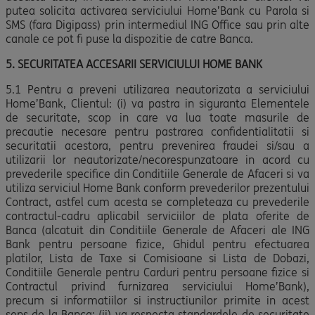
putea solicita activarea serviciului Home’Bank cu Parola si
SMS (fara Digipass) prin intermediul ING Office sau prin alte
canale ce pot fi puse la dispozitie de catre Banca.
5. SECURITATEA ACCESARII SERVICIULUI HOME BANK
5.1 Pentru a preveni utilizarea neautorizata a serviciului
Home’Bank, Clientul: (i) va pastra in siguranta Elementele
de securitate, scop in care va lua toate masurile de
precautie necesare pentru pastrarea confidentialitatii si
securitatii acestora, pentru prevenirea fraudei si/sau a
utilizarii lor neautorizate/necorespunzatoare in acord cu
prevederile specifice din Conditiile Generale de Afaceri si va
utiliza serviciul Home Bank conform prevederilor prezentului
Contract, astfel cum acesta se completeaza cu prevederile
contractul-cadru aplicabil serviciilor de plata oferite de
Banca (alcatuit din Conditiile Generale de Afaceri ale ING
Bank pentru persoane fizice, Ghidul pentru efectuarea
platilor, Lista de Taxe si Comisioane si Lista de Dobazi,
Conditiile Generale pentru Carduri pentru persoane fizice si
Contractul privind furnizarea serviciului Home’Bank),
precum si informatiilor si instructiunilor primite in acest
sens de la Banca; (ii) va respecta standardele de securitate