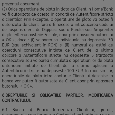
prezentul document.
(2) Orice operatiune de plata initiata de Client in Home’Bank
va fi autorizata de acesta in conditii de Autentificare stricta
a clientilor. Prin exceptie, o operatiune de plata va putea fi
autorizata de Client fara a fi necesara introducerea Codului
de raspuns oferit de Digipass sau a Parolei sau Amprentei
digitale/Recunoasteiie Faciale, doar prin apasarea butonului
« OK », daca : (i) valoarea sa individuala nu depaseste 30
EUR (sau echivalent in RON) si (ii) numarul de astfel de
operatiuni consecutive initiate de Client de la ultima
aplicare a Autentificarii stricte nu depaseste 5 tranzactii
consecutive sau valoarea cumulata a operatiunilor de plata
anterioare initiate de Client de la ultima aplicare a
Autentificarii stricte nu depaseste 100 EUR. In mod similar,
operatiunile de plata intre conturile Clientului deschise la
banca vor putea fi autorizate de Client doar prin apasarea
butonului « OK ».
6.DREPTURILE SI OBLIGATIILE PARTILOR. MODIFICAREA
CONTRACTULUI.
6.1 Banca a) Banca furnizeaza Clientului, gratuit,
documentele care formeaza Contractul pe hartie sau pe alt