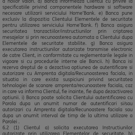
a noilor valori. d) Banca informeaza Clientul cu privire la
specificatiile privind componentele hardware si software
necesare utilizarii serviciului Home’Bank. e) Banca pune
exclusiv la dispozitia Clientului Elementele de securitate
pentru utilizarea serviciului Home’Bank. f) Banca asigura
securitatea tranzactiilor/instructiunilor prin criptarea
mesajelor si prin recunoasterea automata a Clientului dupa
Elementele de securitate stabilite. g) Banca asigura
executarea instructiunilor autorizate transmise electronic
de catre Client, in conformitate cu reglementarile legale in
vigoare si cu procedurile interne ale Bancii. h) Banca isi
rezerva dreptul de a dezactiva optiunea de autentificare si
autorizare cu Amprenta digitala/Recunoasterea faciala, in
situatia in care exista suspiciuni privind securitatea
tehnologiei de scanare amprenta/recunoastere faciala, caz
in care va informa Clientul, fie inainte, fie dupa dezactivarea
optiunii. i) Banca poate solicita Clientului autentificarea cu
Parola dupa un anumit numar de autentificari si/sau
autorizari cu Amprenta digitala/Recunoastere faciala sau
dupa un anumit interval de timp de la ultima utilizare a
Parolei .
6.2 (1) Clientul a) solicita executarea Instructiunilor
autorizate prin utilizarea Elementelor de securitate. b)