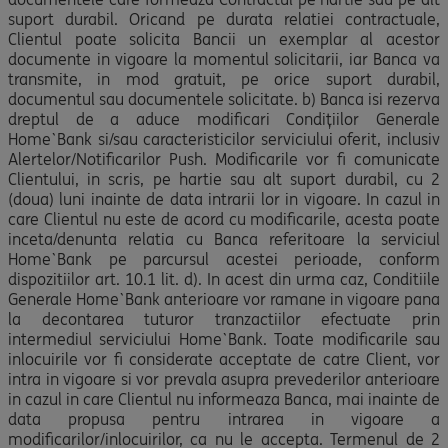
suport durabil. Oricand pe durata relatiei contractuale,
Clientul poate solicita Bancii un exemplar al acestor
documente in vigoare la momentul solicitarii, iar Banca va
transmite, in mod gratuit, pe orice suport durabil,
documentul sau documentele solicitate. b) Banca isi rezerva
dreptul de a aduce modificari Condiţiilor Generale
Home`Bank si/sau caracteristicilor serviciului oferit, inclusiv
Alertelor/Notificarilor Push. Modificarile vor fi comunicate
Clientului, in scris, pe hartie sau alt suport durabil, cu 2
(doua) luni inainte de data intrarii lor in vigoare. In cazul in
care Clientul nu este de acord cu modificarile, acesta poate
inceta/denunta relatia cu Banca referitoare la serviciul
Home`Bank pe parcursul acestei perioade, conform
dispozitiilor art. 10.1 lit. d). In acest din urma caz, Conditiile
Generale Home`Bank anterioare vor ramane in vigoare pana
la decontarea tuturor tranzactiilor efectuate prin
intermediul serviciului Home`Bank. Toate modificarile sau
inlocuirile vor fi considerate acceptate de catre Client, vor
intra in vigoare si vor prevala asupra prevederilor anterioare
in cazul in care Clientul nu informeaza Banca, mai inainte de
data propusa pentru intrarea in vigoare a
modificarilor/inlocuirilor, ca nu le accepta. Termenul de 2