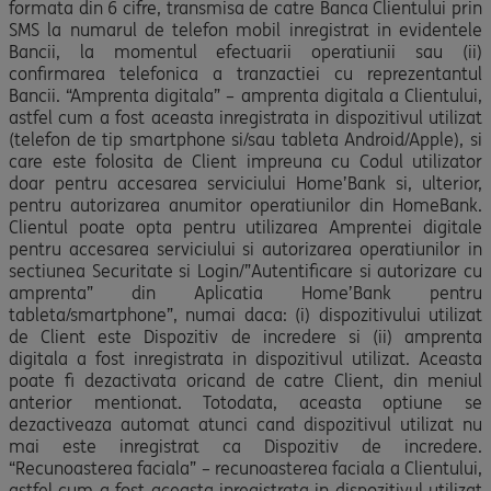
formata din 6 cifre, transmisa de catre Banca Clientului prin
SMS la numarul de telefon mobil inregistrat in evidentele
Bancii, la momentul efectuarii operatiunii sau (ii)
confirmarea telefonica a tranzactiei cu reprezentantul
Bancii. “Amprenta digitala” – amprenta digitala a Clientului,
astfel cum a fost aceasta inregistrata in dispozitivul utilizat
(telefon de tip smartphone si/sau tableta Android/Apple), si
care este folosita de Client impreuna cu Codul utilizator
doar pentru accesarea serviciului Home’Bank si, ulterior,
pentru autorizarea anumitor operatiunilor din HomeBank.
Clientul poate opta pentru utilizarea Amprentei digitale
pentru accesarea serviciului si autorizarea operatiunilor in
sectiunea Securitate si Login/”Autentificare si autorizare cu
amprenta” din Aplicatia Home’Bank pentru
tableta/smartphone”, numai daca: (i) dispozitivului utilizat
de Client este Dispozitiv de incredere si (ii) amprenta
digitala a fost inregistrata in dispozitivul utilizat. Aceasta
poate fi dezactivata oricand de catre Client, din meniul
anterior mentionat. Totodata, aceasta optiune se
dezactiveaza automat atunci cand dispozitivul utilizat nu
mai este inregistrat ca Dispozitiv de incredere.
“Recunoasterea faciala” – recunoasterea faciala a Clientului,
astfel cum a fost aceasta inregistrata in dispozitivul utilizat