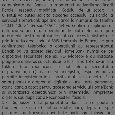
comunicate de Banca la momentul activarii/modificarii
Parolei, respectiv modificarii Codului de utilizator; (iii)
Clientul va putea solicita blocarea accesului cu Parola la
serviciul Home’Bank apeland Banca la numarul de telefon
+4031 406 24 64 sau *2464; (iv) va confirma suplimentar
autorizarea anumitor operatiuni de plata efectuate prin
intermediul instrumentului de plata cu acces la distanta fie
prin introducerea codului SMS transmis de Banca, fie prin
confirmarea telefonica a operatiunii cu reprezentantul
Bancii; (v) va accesa serviciul Home’Bank numai de pe
dispozitive securizate (de ex. PC-le/laptop-le au instalate
programe antivirus cu actualizarile la zi, smartphone-uri sau
tablete fara modificari ce pot afecta securitatea
dispozitivului, etc); (vi) nu va inregistra, respectiv nu va
permite inregistrarea in dispozitivul utilizat (tableta si/sau
smartphone) a amprentei digitale a unei terte persoane,
atunci cand a optat pentru accesarea serviciului Home’Bank
si autorizarea operatiunilor prin intermediul Amprentei
digitale, sau dupa caz a Recunoasterii faciale.
5.2. Digipass-ul este proprietatea Bancii si nu poate fi
transferat de catre Client unei alte parti, depozitat spre
pastrare sau transmis unei terte parti spre folosire, iar