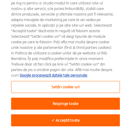
nerespectarii intentionate sau din neglijenta grava a uneia
pe ing.ro pentru a: studia modul în care utilizezi site-ul
sau mai multor obligatii care ii revin in temeiul Contractului.
nostru și alte servicii, a le putea îmbunătăți, stabili care
In cazul in care nu a actionat fraudulos, Clientul nu suporta
dintre produsele, serviciile și ofertele noastre pot fi relevante,
nicio consecinta financiara care rezulta din utilizarea
adapta mesajele de marketing pe care le vei vedea pe
serviciului Home’Bank in cazul in care Elementele de
rețelele sociale, în aplicații și pe alte site-uri web. Selectează
securitate au fost pierdute, furate sau folosite fara drept (i)
"Acceptă toate" dacă este în regulă să folosim aceste.
dupa notificarea Bancii cu privire la acest eveniment
Selectează "Setări cookie-uri" să alegi tipurile de module
realizata in conformitate cu prevederile art. 8.1 din
cookie pe care le folosim. Poți afla mai multe despre cookie-
prezentul Contract, (ii) in cazul in care Banca nu solicita o
urile noastre și ale partenerilor (first & third parties cookies)
Autentificare stricta a clientilor, (iii) in cazul in care nu a
in Politica de utilizare a cookie-urilor de pe website-ul ING
România. Îți poți modifica preferințele în orice moment.
putut detecta evenimentul inaintea efectuarii unei plati, (iv)
Trebuie doar să faci click pe link-ul "Setări cookie-uri" din
pierderea a fost cauzata de o actiune/inactiune a unui
partea de jos a oricărei pagini din site. Află mai multe despre
angajat, agent sau sucursala a unui prestator de servicii de
cum
Google procesează datele tale personale
.
plata sau a unei entitati careia i-au fost externalizate
activitati, (v) Banca nu i-a pus la dispozitie mijloacele de
Setări cookie-uri
notificare a evenimentului in orice moment. 7.1.1 Clientul
isi manifesta consimtamantul pentru efectuarea
operatiunilor de plata prin serviciul Home Bank, prin una din
Respinge toate
urmatoarele modalitati (i) apasarea butonului
OK/Confirma/Autorizeaza sau a altui buton care indica
autorizarea/confirmarea operatiunii de plata, dupa caz; (ii)
✓ Acceptă toate
introducerea Codului de Raspuns ; (iii) introducerea Parolei;
(iv) introducerea Codului de raspuns/Parolei si a Codului SMS;