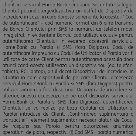
Client in serviciul Home Bank sectiunea Securitate si login,
Clientul putand sterge/dezactiva un astfel de Dispozitiv de
incredere in cazul in care doreste sa renunte la acesta. “ Cod
de autentificare” – cod numeric format din 6 cifre transmis
de Banca Clientului prin SMS la numarul de telefon mobil
inregistrat in evidentele Bancii, cod utilizat exclusiv pentru
autentificarea Clientului in vederea accesarii serviciului
Home’Bank cu Parola si SMS (fara Digipass). Codul de
autentificare impreuna cu Codul de Utilizator si Parola vor fi
utilizate de catre Client pentru autentificarea acestuia doar
atunci cand acesta utilizeaza un dispozitiv nou (ex. telefon,
tableta, PC, laptop), altul decat Dispozitivul de incredere. In
situatia in care dispozitivul de pe care Clientul acceseaza
serviciul Home’Bank cu Parola si SMS (fara Digipass) pentru
utilizari viitoare a fost desemnat Dispozitiv de incredere si,
ulterior, acesta acceseaza de pe acel dispozitiv serviciului
Home’Bank cu Parola si SMS (fara Digipass), autentificarea
Clientului se va realiza pe baza Codului de Utilizator si
Parolei introduse de Client. „Confirmarea suplimentara a
tranzactiei”- element suplimentar necesar alaturi de Codul
de raspuns sau Parola pentru autorizarea anumitor
operatiuni de plata, respectiv: (i) Cod SMS - parola numerica