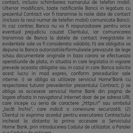
contact, inclusiv schimbarea numarului de telefon mobil.
Ulterior modificarii, toate notificarile Bancii in legatura cu
prezentul Contract vor fi transmise la noile date de contact
(inclusiv la noul numar de telefon mobil) comunicate Bancii.
In caz contrar, Banca nu va fi raspunzatoare pentru orice
eventual prejudiciu cauzat Clientului, iar comunicarea
transmisa de Banca la datele de contact inregistrate in
evidentele sale va fi considerata valabila. h) are obligatia sa
depuna la Banca autorizatiile/formularele prevazute de lege
si/sau documentele originale in baza carora se efectueaza
operatiunile de plata, in situatia in care legislatia in vigoare
prevede aceasta obligatie sau in cazul in care Banca solicita
acest lucru in mod expres, conform procedurilor sale
interne. i) se obliga sa utilizeze serviciul Home’Bank cu
respectarea tuturor prevederilor prezentului Contract; j) se
obliga sa acceseze serviciul Home Bank din pagina de
logare afisata in navigatorul internet doar de pe adresa URL
care incepe cu seria de caractere „https://” sau simbolul
„lacăt închis”, care indică o conexiune securizată; (2)
Clientul isi exprima acordul pentru executarea Contractului
incheiat la distanta la prima accesare a Serviciului
Home`Bank, prin introducerea Codului de utilizator, a Parolei
si a Codului de activare.