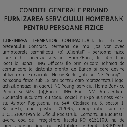
CONDITII GENERALE PRIVIND
FURNIZAREA SERVICIULUI HOME’BANK
PENTRU PERSOANE FIZICE
1.DEFINIREA TERMENILOR CONTRACTUALI.
In intelesul
prezentului Contract, termenii de mai jos vor avea
urmatoarele semnificatii: (a) „Clientul” – persoana fizica
care achizitioneaza serviciul Home’Bank, fie direct in
locatiile Bancii (ING Offices) fie prin oricare Tehnica de
comunicare la distanta oferita de Banca si care devine
utilizator al serviciului Home’Bank. „Titular ING Young” –
persoana fizica sub 18 ani pentru care reprezentatul legal
achizitioneaza, in cadrul ING Young, serviciul Home Bank cu
Parola si SMS. (b)„Banca” ING Bank N.V. Amsterdam,
Sucursala Bucuresti, cu sediul social in Expo Business Park,
str. Aviator Popișteanu, nr. 54A, Cladirea nr. 3, sector 1,
Bucuresti, cod postal 012095, inregistrata sub nr.
J40/16100/1994 la Oficiul Registrului Comertului Bucuresti,
avand cod de inregistrare fiscala RO 6151100, nr. de
inregistrare in Registrul Institutiilor de Credit RB-PJS-40-