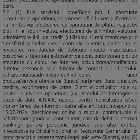
parti.
2.2. (1) Prin serviciul Home’Bank pot fi efectuate
urmatoarele operatiuni, enumerarea fiind exemplificativa si
nu limitativa: efectuarea de operatiuni de plata, respectiv
plati in lei sau in valuta, efectuarea de schimburi valutare,
administrare linii de credit (utilizarea si realimentarea prin
transferul sumelor din/in conturile curente), incheierea si
revocarea mandatelor de debitare directa, vizualizarea,
pastrarea si tiparirea extraselor de cont, autorizarea platilor
efecutate cu cardul pe internet, actualizarea/modificarea
datelor personale si a datelor de contact ale Clientului,
achizitionarea/administrarea/inchiderea unor
produse/servicii oferite de Banca/ partenerii Bancii, inclusiv
credite, exprimarea de catre Client a optiunilor sale cu
privire la diverse operatiuni (ex: Acordul de interogare a
bazei de date A.N.A.F., acordul pentru consultarea si/sau
transmiterea de informatii catre alte entitati), incepand cu
15.07.2024, deschiderea online a relatiei contractuale si
achizitionare produse (cont curent, card de debit si internet
banking) pentru persoane juridice sau alte entitati
inregistrate la Oficiul National al Registrului Comertului, al
caror asociat si reprezentant legal unic este Clientul, etc. (2)