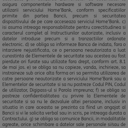
asigura componentele hardware si software necesare
utilizarii serviciului Home’Bank, conform specificatiilor
primite din partea Bancii, precum si securitatea
dispozitivului de pe care acceseaza serviciul Home’Bank. c)
isi asuma intreaga responsabilitate pentru corectitudinea si
caracterul complet al Instructiunilor autorizate, inclusiv a
datelor introduse precum si a tranzactiilor ordonate
electronic. d) se obliga sa informeze Banca de indata, fara o
intarziere nejustificata, ce o persoana neautorizata a luat
cunostinta de Elementele de securitate sau acestea au fost
pierdute ori furate sau utilizate fara drept, conform art. 8.1
de mai jos. e) se obliga sa nu copieze, vanda, inchirieze, sa
instraineze sub orice alta forma ori sa permita utilizarea de
catre persoane neautorizate a serviciului Home’Bank sau a
Elementelor de securitate si sa nu pastreze Codul PIN, Codul
de utilizator, Digipass-ul si Parola impreuna; f) se obliga sa
pastreze confidentialitatea cu privire la Elementele de
securitate si sa nu le dezvaluie altei persoane, inclusiv in
situatia in care aceasta se prezinta ca fiind un angajat al
Bancii si vi le solicita verbal sau in scris, pe intreaga durata a
Contractului. g) se obliga sa comunice Bancii, in modalitatile
agreate, orice schimbare a datelor sale personale si/sau de