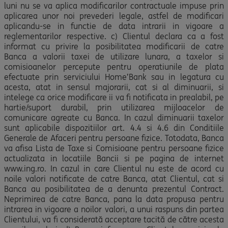
luni nu se va aplica modificarilor contractuale impuse prin
aplicarea unor noi prevederi legale, astfel de modificari
aplicandu-se in functie de data intrarii in vigoare a
reglementarilor respective. c) Clientul declara ca a fost
informat cu privire la posibilitatea modificarii de catre
Banca a valorii taxei de utilizare lunara, a taxelor si
comisioanelor percepute pentru operatiunile de plata
efectuate prin serviciului Home’Bank sau in legatura cu
acesta, atat in sensul majorarii, cat si al diminuarii, si
intelege ca orice modificare ii va fi notificata in prealabil, pe
hartie/suport durabil, prin utilizarea mijloacelor de
comunicare agreate cu Banca. In cazul diminuarii taxelor
sunt aplicabile dispozitiilor art. 4.4 si 4.6 din Conditiile
Generale de Afaceri pentru persoane fizice. Totodata, Banca
va afisa Lista de Taxe si Comisioane pentru persoane fizice
actualizata in locatiile Bancii si pe pagina de internet
www.ing.ro. In cazul in care Clientul nu este de acord cu
noile valori notificate de catre Banca, atat Clientul, cat si
Banca au posibilitatea de a denunta prezentul Contract.
Neprimirea de catre Banca, pana la data propusa pentru
intrarea in vigoare a noilor valori, a unui raspuns din partea
Clientului, va fi considerată acceptare tacită de către acesta