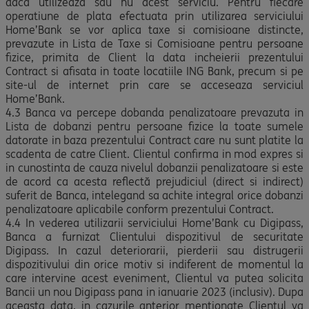
daca utilizeaza sau nu acest serviciu. Pentru fiecare
operatiune de plata efectuata prin utilizarea serviciului
Home’Bank se vor aplica taxe si comisioane distincte,
prevazute in Lista de Taxe si Comisioane pentru persoane
fizice, primita de Client la data incheierii prezentului
Contract si afisata in toate locatiile ING Bank, precum si pe
site-ul de internet prin care se acceseaza serviciul
Home’Bank.
4.3 Banca va percepe dobanda penalizatoare prevazuta in
Lista de dobanzi pentru persoane fizice la toate sumele
datorate in baza prezentului Contract care nu sunt platite la
scadenta de catre Client. Clientul confirma in mod expres si
in cunostinta de cauza nivelul dobanzii penalizatoare si este
de acord ca acesta reflectă prejudiciul (direct si indirect)
suferit de Banca, intelegand sa achite integral orice dobanzi
penalizatoare aplicabile conform prezentului Contract.
4.4 In vederea utilizarii serviciului Home’Bank cu Digipass,
Banca a furnizat Clientului dispozitivul de securitate
Digipass. In cazul deteriorarii, pierderii sau distrugerii
dispozitivului din orice motiv si indiferent de momentul la
care intervine acest eveniment, Clientul va putea solicita
Bancii un nou Digipass pana in ianuarie 2023 (inclusiv). Dupa
aceasta data, in cazurile anterior mentionate Clientul va