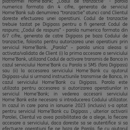
platformei Home’Bank; „Codul de tranzactie” - parola
numerica formata din 4 cifre, generata de serviciul
Home’Bank sub denumirea “tranzactie” atunci cand Clientul
doreste efectuarea unei operatiuni. Codul de tranzactie
trebuie tastat pe Digipass pentru a fi generat Codul de
raspuns; „Codul de raspuns” - parola numerica formata din
6/7 cifre, generata de catre Digipass pe baza Codului de
tranzactie, folosita pentru autorizarea unei operatiuni prin
serviciul Home’Bank. „Parola” – parola unica aleasa si
activata/validata de Client (i) la prima accesare a serviciului
Home’Bank, utilizand Codul de activare transmis de Banca in
cazul serviciului Home’Bank cu Parola si SMS (fara Digipass)
sau (ii) la accesarea serviciului Home`Bank cu ajutorul
Digipass-ului si urmand instructiunile transmise de Banca, in
cazul serviciului Home’Bank cu Digipass. Parola este
utilizata pentru accesarea si autorizarea operatiunilor in
serviciul Home’Bank; in vederea accesarii serviciului
Home`Bank este necesara si introducerea Codului utilizator.
In cazul in care pana in ianuarie 2023 (inclusiv) s-a optat
pentru serviciul Home’Bank cu Digipass , ulterior activarii
Parolei, Clientul va avea posibilitatea de a alege, la fiecare
accesare a serviciului, daca doreste sa se autentifice si sa
efectueze operatiuni fie pe baza de Parola, fie cu ajutorul