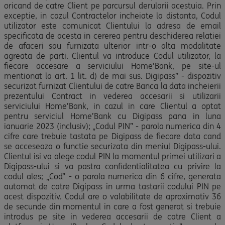
oricand de catre Client pe parcursul derularii acestuia. Prin
exceptie, in cazul Contractelor incheiate la distanta, Codul
utilizator este comunicat Clientului la adresa de email
specificata de acesta in cererea pentru deschiderea relatiei
de afaceri sau furnizata ulterior intr-o alta modalitate
agreata de parti. Clientul va introduce Codul utilizator, la
fiecare accesare a serviciului Home’Bank, pe site-ul
mentionat la art. 1 lit. d) de mai sus. Digipass” - dispozitiv
securizat furnizat Clientului de catre Banca la data incheierii
prezentului Contract in vederea accesarii si utilizarii
serviciului Home’Bank, in cazul in care Clientul a optat
pentru serviciul Home’Bank cu Digipass pana in luna
ianuarie 2023 (inclusiv); „Codul PIN” - parola numerica din 4
cifre care trebuie tastata pe Digipass de fiecare data cand
se acceseaza o functie securizata din meniul Digipass-ului.
Clientul isi va alege codul PIN la momentul primei utilizari a
Digipass-ului si va pastra confidentialitatea cu privire la
codul ales; „Cod” - o parola numerica din 6 cifre, generata
automat de catre Digipass in urma tastarii codului PIN pe
acest dispozitiv. Codul are o valabilitate de aproximativ 36
de secunde din momentul in care a fost generat si trebuie
introdus pe site in vederea accesarii de catre Client a