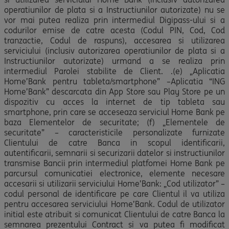
operatiunilor de plata si a Instructiunilor autorizate) nu se
vor mai putea realiza prin intermediul Digipass-ului si a
codurilor emise de catre acesta (Codul PIN, Cod, Cod
tranzactie, Codul de raspuns), accesarea si utilizarea
serviciului (inclusiv autorizarea operatiunilor de plata si a
Instructiunilor autorizate) urmand a se realiza prin
intermediul Parolei stabilite de Client. .(e) „Aplicatia
Home’Bank pentru tableta/smartphone” –Aplicatia “ING
Home’Bank” descarcata din App Store sau Play Store pe un
dispozitiv cu acces la internet de tip tableta sau
smartphone, prin care se acceseaza serviciul Home Bank pe
baza Elementelor de securitate; (f) „Elementele de
securitate” – caracteristicile personalizate furnizate
Clientului de catre Banca in scopul identificarii,
autentificarii, semnarii si securizarii datelor si instructiunilor
transmise Bancii prin intermediul platfomei Home Bank pe
parcursul comunicatiei electronice, elemente necesare
accesarii si utilizarii serviciului Home’Bank: „Cod utilizator” –
codul personal de identificare pe care Clientul il va utiliza
pentru accesarea serviciului Home’Bank. Codul de utilizator
initial este atribuit si comunicat Clientului de catre Banca la
semnarea prezentului Contract si va putea fi modificat