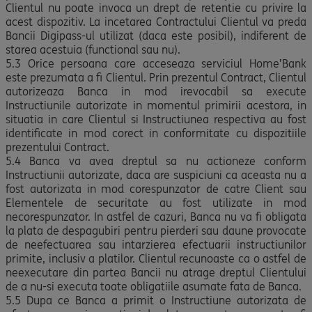
Clientul nu poate invoca un drept de retentie cu privire la
acest dispozitiv. La incetarea Contractului Clientul va preda
Bancii Digipass-ul utilizat (daca este posibil), indiferent de
starea acestuia (functional sau nu).
5.3 Orice persoana care acceseaza serviciul Home’Bank
este prezumata a fi Clientul. Prin prezentul Contract, Clientul
autorizeaza Banca in mod irevocabil sa execute
Instructiunile autorizate in momentul primirii acestora, in
situatia in care Clientul si Instructiunea respectiva au fost
identificate in mod corect in conformitate cu dispozitiile
prezentului Contract.
5.4 Banca va avea dreptul sa nu actioneze conform
Instructiunii autorizate, daca are suspiciuni ca aceasta nu a
fost autorizata in mod corespunzator de catre Client sau
Elementele de securitate au fost utilizate in mod
necorespunzator. In astfel de cazuri, Banca nu va fi obligata
la plata de despagubiri pentru pierderi sau daune provocate
de neefectuarea sau intarzierea efectuarii instructiunilor
primite, inclusiv a platilor. Clientul recunoaste ca o astfel de
neexecutare din partea Bancii nu atrage dreptul Clientului
de a nu-si executa toate obligatiile asumate fata de Banca.
5.5 Dupa ce Banca a primit o Instructiune autorizata de