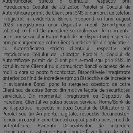
Autentificarea stricta a clientului, respectiv prin
introducerea Codului de utilizator, Parolei si Codului de
Autentificare primit de Client prin SMS la numarul de telefon
inregistrat in evidentele Bancii. Incepand cu luna august
2023 inregistrarea unui dispozitiv mobil (smartphone/
tableta) ca fiind de incredere se realizeaza, la momentul
accesarii serviciului Home’Bank de pe dispozitivul respectiv,
prin parcurgerea de catre Client a indicatiilor din aplicatie si
cu Autentificarea stricta clientului, respectiv prin
introducerea Codului de Utilizator, Parolei si Codului de
Autentificare primit de Client prin e-mail sau prin SMS, in
cazul in care Clientul nu a comunicat Bancii o adresa de e-
mail la care sa poata fi contactat. Dispozitivele inregistrate
anterior ca fiind de incredere raman Dispozitive de incredere
in evidentele Bancii pana la stergerea acestora de catre
Client sau de catre Banca din motive legate de securitatea
serviciului. Din momentul inregistrarii ca Dispozitiv de
incredere, Clientul va putea accesa serviciul Home’Bank de
pe dispozitivul respectiv in baza Codului de Utilizator si (i)
Parolei sau (ii) Amprentei digitale, respectiv Recunoasterii
faciale, in cazul in care Clientul a optat pentru acest mod de
autentificare. Evidenta Dispozitivelor de incredere
inregistrate in sistemele Bancii poate fi verificata de catre