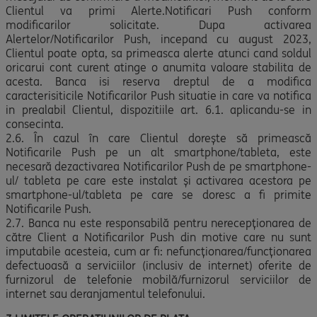
Clientul va primi Alerte.Notificari Push conform
modificarilor solicitate. Dupa activarea
Alertelor/Notificarilor Push, incepand cu august 2023,
Clientul poate opta, sa primeasca alerte atunci cand soldul
oricarui cont curent atinge o anumita valoare stabilita de
acesta. Banca isi reserva dreptul de a modifica
caracterisiticile Notificarilor Push situatie in care va notifica
in prealabil Clientul, dispozitiile art. 6.1. aplicandu-se in
consecinta.
2.6. În cazul în care Clientul doreşte să primească
Notificarile Push pe un alt smartphone/tableta, este
necesară dezactivarea Notificarilor Push de pe smartphone-
ul/ tableta pe care este instalat şi activarea acestora pe
smartphone-ul/tableta pe care se doresc a fi primite
Notificarile Push.
2.7. Banca nu este responsabilă pentru nerecepţionarea de
către Client a Notificarilor Push din motive care nu sunt
imputabile acesteia, cum ar fi: nefuncţionarea/funcţionarea
defectuoasă a serviciilor (inclusiv de internet) oferite de
furnizorul de telefonie mobilă/furnizorul serviciilor de
internet sau deranjamentul telefonului.