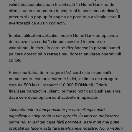
validitatea codului poate fi verificată în Home’Bank, unde
clienții au un cronometru în timp real în secțiunea dedicată,
precum și un pop-up în pagina de pornire a aplicației care îi
avertizează că au un cod activ.
În plus, utilizatorii aplicației mobile Home’Bank au opțiunea
de a dezactiva codul în timpul acestor 15 minute de
valabilitate, în cazul în care se răzgândesc în privința sumei
pe care doresc să o retragă sau doresc anularea operațiunii
cu totul.
Funcționalitatea de retragere fără card este disponibilă
numai pentru conturile curente în lei, iar limita de retragere
este de 500 lei/zi, respectiv 10.000 RON/lună. Odată
finalizate tranzacțiile, clienții primesc notificări push sau sms,
dacă cele două opțiuni sunt activate în aplicație.
“Aceasta este o funcționalitate pe care clienții noștri
digitalizați cu siguranță o vor aprecia. În timp ce majoritatea
dintre noi ar ieși din casă fără portofele, este mult mai puțin
probabil să facem asta fără telefoanele noastre. Noi o vedem