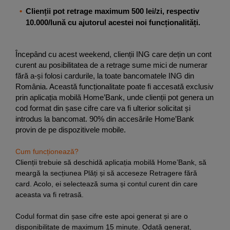
•
Clienții pot retrage maximum 500 lei/zi, respectiv
10.000/lună cu ajutorul acestei noi funcționalități.
Începând cu acest weekend, clienții ING care dețin un cont
curent au posibilitatea de a retrage sume mici de numerar
fără a-și folosi cardurile, la toate bancomatele ING din
România. Această funcționalitate poate fi accesată exclusiv
prin aplicația mobilă Home’Bank, unde clienții pot genera un
cod format din șase cifre care va fi ulterior solicitat și
introdus la bancomat. 90% din accesările Home’Bank
provin de pe dispozitivele mobile.
Cum funcționează?
Clienții trebuie să deschidă aplicația mobilă Home’Bank, să
meargă la secțiunea Plăți și să acceseze Retragere fără
card. Acolo, ei selectează suma și contul curent din care
aceasta va fi retrasă.
Codul format din șase cifre este apoi generat și are o
disponibilitate de maximum 15 minute. Odată generat,