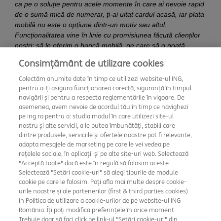
ca pe o soluție pentru acele momente în care ai nevoie rapid
de o sumă mică de numerar, ți-ai uitat cardul acasă, iar plata
mobilă nu este o opțiune dintr-un motiv sau altul.
Funcționalitatea vine în linie cu promisiunea făcută clienților
noștri: să le oferim o bancă mobilă, pe care să o poată
accesa și utiliza oricând și oriunde. Iar pentru clienții noștri
Consimțământ de utilizare cookies
care și-au deschis conturile 100% digital, aceasta este
opțiunea perfectă până când cardurile lor fizice vor ajunge
Colectăm anumite date în timp ce utilizezi website-ul ING,
acasă. Conturile lor sunt active în această perioadă și au
pentru a-ți asigura funcționarea corectă, siguranță în timpul
acces la banii lor prin plăți mobile sau, acum, prin retrageri
navigării și pentru a respecta reglementările în vigoare. De
asemenea, avem nevoie de acordul tău în timp ce navighezi
fără card, astfel încât să poată continua să facă ceea ce le
pe ing.ro pentru a: studia modul în care utilizezi site-ul
aduce bucurie”
, a declarat
Javier Montes Pita, Head of
nostru și alte servicii, a le putea îmbunătăți, stabili care
Retail ING Bank Romania.
dintre produsele, serviciile și ofertele noastre pot fi relevante,
adapta mesajele de marketing pe care le vei vedea pe
În ceea ce privește operațiunile cu numerar fără card, ING
rețelele sociale, în aplicații și pe alte site-uri web. Selectează
oferă acum un serviciu complet.
Pentru cei care doresc să
"Acceptă toate" dacă este în regulă să folosim aceste.
depună numerar fără a-și folosi cardurile
, ING a lansat în
Selectează "Setări cookie-uri" să alegi tipurile de module
2018 un serviciu destinat atât clienților, cât și non-clienților.
cookie pe care le folosim. Poți afla mai multe despre cookie-
Acest serviciu se bazează pe același principiu, însă codul
urile noastre și ale partenerilor (first & third parties cookies)
in Politica de utilizare a cookie-urilor de pe website-ul ING
este generat de consultanții ING Office, iar valabilitatea
România. Îți poți modifica preferințele în orice moment.
acestuia se încheie la sfârșitul zilei în care a fost emis (23:59
Trebuie doar să faci click pe link-ul "Setări cookie-uri" din